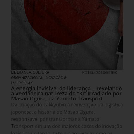
LIDERANÇA
,
CULTURA
14 DE JULHO DE 2026 18H00
ORGANIZACIONAL
,
INOVAÇÃO &
ESTRATÉGIA
A energia invisível da liderança – revelando
a verdadeira natureza do “Ki” irradiado por
Masao Ogura, da Yamato Transport
Da criação do Takkyubin à reinvenção da logística
japonesa, a história de Masao Ogura,
responsável por transformar a Yamato
Transport em um dos maiores cases de inovação
logística do Japão. Este artigo revela como os