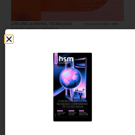
LIFELONG LEARNING
,
TECNOLOGIA
17 DE JULHO DE 2026 13H00
& INTELIGENCIA ARTIFICIAL
A inteligência artificial está acelerando a
educação. Mas para onde?
Ferramentas de IA já produzem textos,
avaliações, vídeos e conteúdos em segundos.
Mas a transformação mais importante talvez não
esteja na velocidade da produção, e sim na
capacidade de redesenhar experiências de
aprendizagem que desenvolvam pensamento
crítico, prática, feedback e autonomia humana.
Daniel Luzzi - Fundador e
4 MINUTOS MIN DE LEITURA
CEO da Cognita Learning
Lab