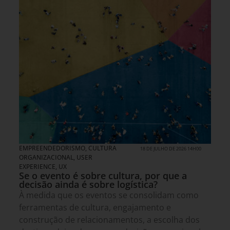
EMPREENDEDORISMO
,
CULTURA
18 DE JULHO DE 2026 14H00
ORGANIZACIONAL
,
USER
EXPERIENCE, UX
Se o evento é sobre cultura, por que a
decisão ainda é sobre logística?
À medida que os eventos se consolidam como
ferramentas de cultura, engajamento e
construção de relacionamentos, a escolha dos