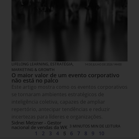
LIFELONG LEARNING
,
ESTRATÉGIA
,
14 DE JULHO DE 2026 14H00
MARKETING & GROWTH
O maior valor de um evento corporativo
não está no palco
Este artigo mostra como os eventos corporativos
se tornaram ambientes estratégicos de
inteligência coletiva, capazes de ampliar
repertório, antecipar tendências e reduzir
incertezas para líderes e organizações.
Sidnei Metzner - Gestor
3 MINUTOS MIN DE LEITURA
nacional de vendas da WK
1
2
3
4
5
6
7
8
9
10