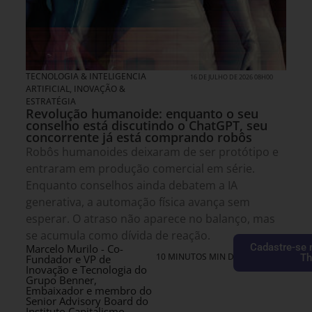
TECNOLOGIA & INTELIGENCIA
16 DE JULHO DE 2026 08H00
ARTIFICIAL
,
INOVAÇÃO &
ESTRATÉGIA
Revolução humanoide: enquanto o seu
conselho está discutindo o ChatGPT, seu
concorrente já está comprando robôs
Robôs humanoides deixaram de ser protótipo e
entraram em produção comercial em série.
Enquanto conselhos ainda debatem a IA
generativa, a automação física avança sem
esperar. O atraso não aparece no balanço, mas
se acumula como dívida de reação.
Cadastre-se 
Marcelo Murilo - Co-
10 MINUTOS MIN DE LEITURA
Th
Fundador e VP de
Inovação e Tecnologia do
Grupo Benner,
Embaixador e membro do
Senior Advisory Board do
Instituto Capitalismo