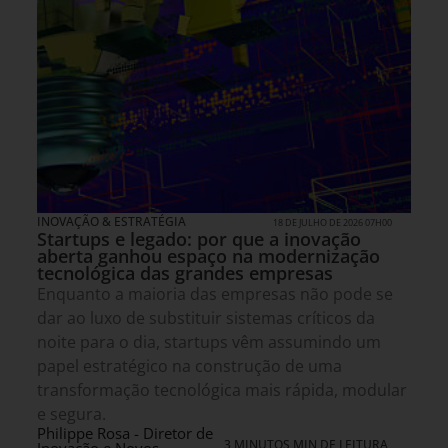
INOVAÇÃO & ESTRATÉGIA
18 DE JULHO DE 2026 07H00
Startups e legado: por que a inovação
aberta ganhou espaço na modernização
tecnológica das grandes empresas
Enquanto a maioria das empresas não pode se
dar ao luxo de substituir sistemas críticos da
noite para o dia, startups vêm assumindo um
papel estratégico na construção de uma
transformação tecnológica mais rápida, modular
e segura.
Philippe Rosa - Diretor de
3 MINUTOS MIN DE LEITURA
Inovação e Novos