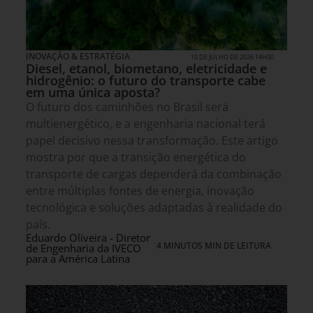
INOVAÇÃO & ESTRATÉGIA
10 DE JULHO DE 2026 14H00
Diesel, etanol, biometano, eletricidade e
hidrogênio: o futuro do transporte cabe
em uma única aposta?
O futuro dos caminhões no Brasil será
multienergético, e a engenharia nacional terá
papel decisivo nessa transformação. Este artigo
mostra por que a transição energética do
transporte de cargas dependerá da combinação
entre múltiplas fontes de energia, inovação
tecnológica e soluções adaptadas à realidade do
país.
Eduardo Oliveira - Diretor
4 MINUTOS MIN DE LEITURA
de Engenharia da IVECO
para a América Latina