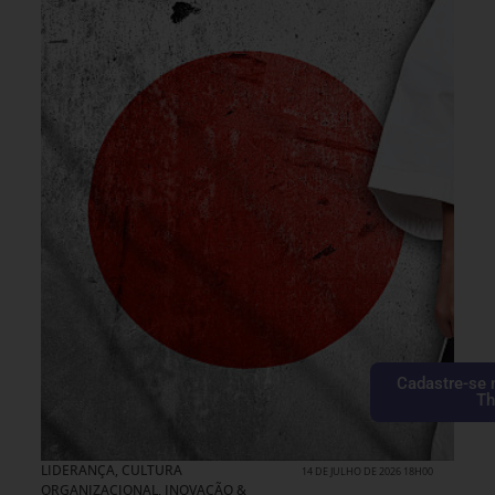
Cadastre-se 
Th
LIDERANÇA
,
CULTURA
14 DE JULHO DE 2026 18H00
ORGANIZACIONAL
,
INOVAÇÃO &