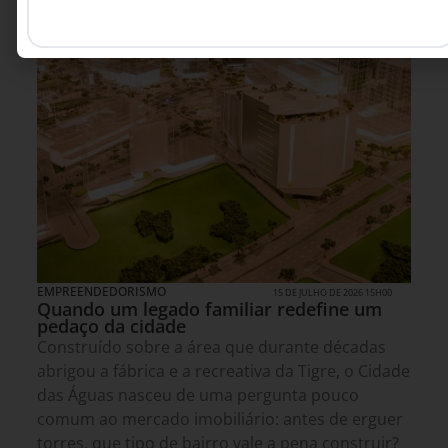
EMPREENDEDORISMO
15 DE JULHO DE 2026 15H00
Quando um legado familiar redefine um
pedaço da cidade
Construído sobre a área que durante décadas
abrigou a fábrica e a recreativa da Tigre, o Cidade
das Águas nasceu de uma pergunta pouco
comum ao mercado imobiliário: antes de erguer
torres, que tipo de bairro vale a pena construir?