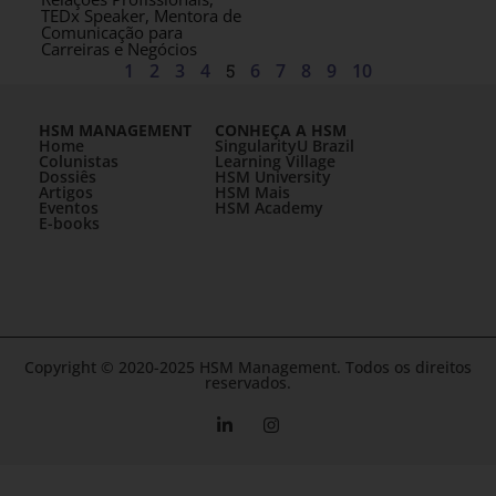
TEDx Speaker, Mentora de
Comunicação para
Carreiras e Negócios
1
2
3
4
5
6
7
8
9
10
HSM MANAGEMENT
CONHEÇA A HSM
Home
SingularityU Brazil
Colunistas
Learning Village
Dossiês
HSM University
Artigos
HSM Mais
Eventos
HSM Academy
E-books
Copyright © 2020-2025 HSM Management. Todos os direitos
reservados.