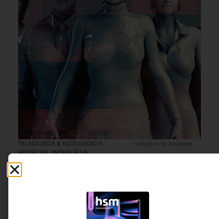
TECNOLOGIA & INTELIGENCIA
16 DE JULHO DE 2026 08H00
ARTIFICIAL
,
INOVAÇÃO &
ESTRATÉGIA
Revolução humanoide: enquanto o seu
conselho está discutindo o ChatGPT, seu
concorrente já está comprando robôs
Robôs humanoides deixaram de ser protótipo e
entraram em produção comercial em série.