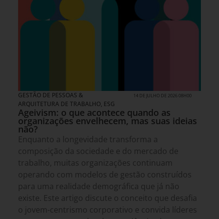
GESTÃO DE PESSOAS &
14 DE JULHO DE 2026 08H00
ARQUITETURA DE TRABALHO
,
ESG
Ageivism: o que acontece quando as
organizações envelhecem, mas suas ideias
não?
Enquanto a longevidade transforma a
composição da sociedade e do mercado de
trabalho, muitas organizações continuam
operando com modelos de gestão construídos
para uma realidade demográfica que já não
existe. Este artigo discute o conceito que desafia
o jovem-centrismo corporativo e convida líderes