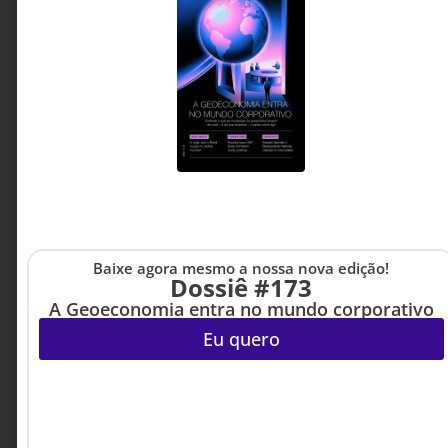
Enquanto conselhos ainda debatem a IA
generativa, a automação física avança sem
esperar. O atraso não aparece no balanço, mas
se acumula como dívida de reação.
Marcelo Murilo - Co-
10 MINUTOS MIN DE LEITURA
Fundador e VP de
Inovação e Tecnologia do
Grupo Benner,
Embaixador e membro do
Senior Advisory Board do
Instituto Capitalismo
Consciente Brasil.
Embaixador e Membro da
Comissão ESG da Board
Academy BR.
Baixe agora mesmo a nossa nova edição!
Dossiê #173
A Geoeconomia entra no mundo corporativo
Eu quero