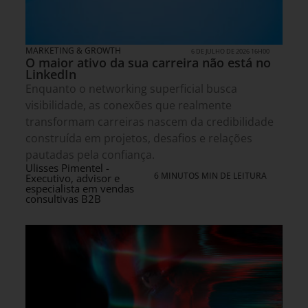
MARKETING & GROWTH
6 DE JULHO DE 2026 16H00
O maior ativo da sua carreira não está no
LinkedIn
Enquanto o networking superficial busca
visibilidade, as conexões que realmente
transformam carreiras nascem da credibilidade
construída em projetos, desafios e relações
pautadas pela confiança.
Ulisses Pimentel -
6 MINUTOS MIN DE LEITURA
Executivo, advisor e
especialista em vendas
consultivas B2B