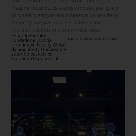
não faz é dar sentido, construir confiança e
imaginar futuros. Este artigo mostra por que o
verdadeiro gargalo das empresas deixou de ser
tecnológico e passou a ser a forma como
lideram, colaboram e tomam decisões.
Eduardo Ibrahim -
6 MINUTOS MIN DE LEITURA
Fundador e CEO da
Humana AI, Faculty Global
da Singularity University e
autor do best-seller
Economia Exponencial