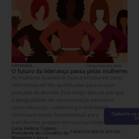
LIDERANÇA
7 DE JULHO DE 2026 08H00
O futuro da liderança passa pelas mulheres
As mulheres brasileiras nunca estudaram tanto
nem estiveram tão qualificadas para ocupar
posições de decisão. Este artigo discute por que
a desigualdade de representação persiste e
como educação, networking e visibilidade
Cadastre-se 
continuam sendo fundamentais para
Th
transformar preparo em oportunidade.
Luiza Helena Trajano -
3 MINUTOS MIN DE LEITURA
Presidente do Conselho do
Magazine Luiza e