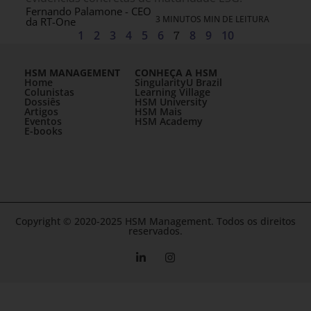
Fernando Palamone - CEO
3 MINUTOS MIN DE LEITURA
da RT-One
1
2
3
4
5
6
7
8
9
10
HSM MANAGEMENT
CONHEÇA A HSM
Home
SingularityU Brazil
Colunistas
Learning Village
Dossiês
HSM University
Artigos
HSM Mais
Eventos
HSM Academy
E-books
Copyright © 2020-2025 HSM Management. Todos os direitos
reservados.