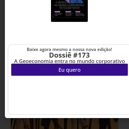
segurança, compliance e governança capazes de
sustentá-la.
Rodrigo Hülsenbeck - CEO
3 MINUTOS MIN DE LEITURA
da Premiersoft
Baixe agora mesmo a nossa nova edição!
Dossiê #173
A Geoeconomia entra no mundo corporativo
Eu quero