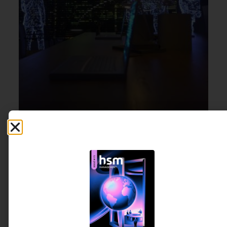
TECNOLOGIA & INTELIGENCIA
8 DE JULHO DE 2026 15H00
ARTIFICIAL
,
INOVAÇÃO &
ESTRATÉGIA
Shadow AI: a transformação que está
acontecendo fora do radar das empresas
A inteligência artificial deixou de ser um projeto
da área de tecnologia e passou a fazer parte da
rotina de todas as áreas da empresa. O
problema é que, em muitos casos, sua adoção
avança mais rápido do que os mecanismos de