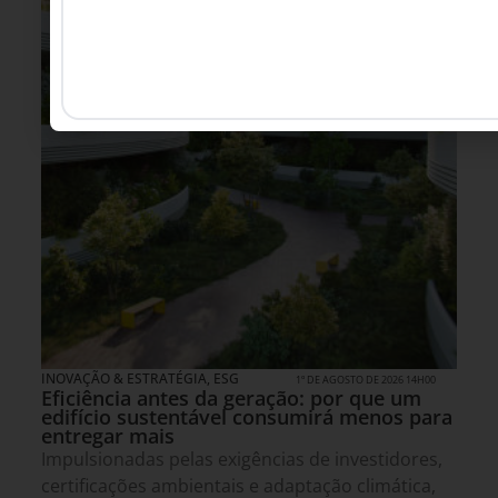
INOVAÇÃO & ESTRATÉGIA
,
ESG
1º DE AGOSTO DE 2026 14H00
Eficiência antes da geração: por que um
edifício sustentável consumirá menos para
entregar mais
Impulsionadas pelas exigências de investidores,
certificações ambientais e adaptação climática,