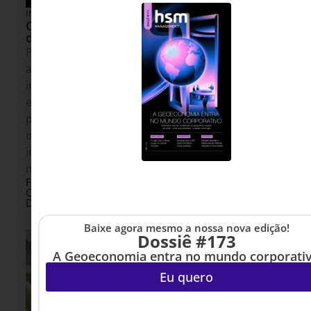
INOVAÇÃO & ESTRATÉGIA
2 DE AGOSTO DE 2026 08H00
Como a inteligência artificial pode
destravar R$ 2,5 trilhões em crédito
Por décadas, o mercado financeiro enxergou a
assimetria de informação como um obstáculo
inevitável. A combinação entre duplicata
escritural e inteligência artificial sugere uma nova
possibilidade: usar os próprios registros das
operações comerciais para revelar padrões
invisíveis, reduzir incertezas e tornar o crédito
mais acessível e preciso.
Fernando Wosniak Steler -
4 MINUTOS MIN DE LEITURA
Co-Fundador e CEO da
Delend
Baixe agora mesmo a nossa nova edição!
Dossiê #173
A Geoeconomia entra no mundo corporati
Eu quero