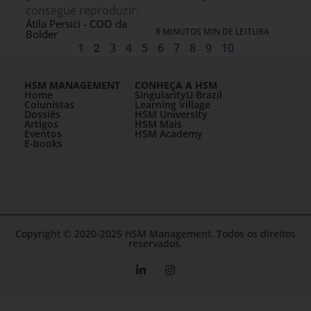
consegue reproduzir.
Átila Persici - COO da
8 MINUTOS MIN DE LEITURA
Bolder
1
2
3
4
5
6
7
8
9
10
HSM MANAGEMENT
CONHEÇA A HSM
Home
SingularityU Brazil
Colunistas
Learning Village
Dossiês
HSM University
Artigos
HSM Mais
Eventos
HSM Academy
E-books
Copyright © 2020-2025 HSM Management. Todos os direitos
reservados.