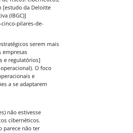
e saber parar
o revisitar a história de Francisco Serrão, este
rtigo propõe uma inversão rara na lógica da
iderança contemporânea: talvez a verdadeira
oragem não esteja em continuar a todo custo,
as da capacidade de definir limites.
François Bazini - CMO
5 MINUTOS MIN DE LEITURA
e Consultor