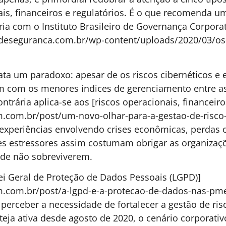
d
NR-1: nova norma exige
A
método, não pânico
a
A NR-1 mudou a regra: cuidar da saúde mental
l
agora exige gestão. Este artigo mostra como a
c
nova norma transforma riscos psicossociais
m
em variável estratégica, exigindo das empresas
organização, método e accountability na
gestão do ambiente de trabalho.
Erich Silva - COO e
3 MINUTOS MIN DE LEITURA
URA
Head de Talentos da
Lecom