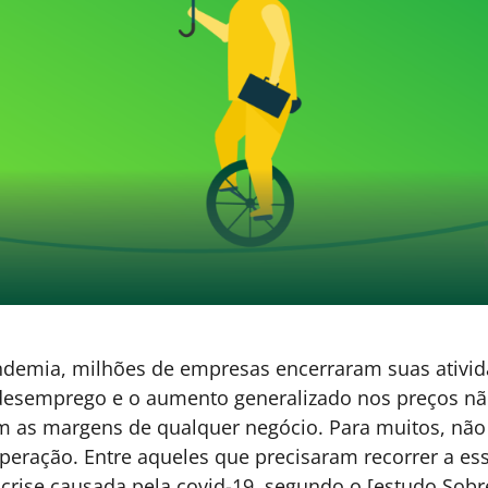
H00
LIDERANÇA
,
GESTÃO DE
1º DE JULHO DE 2026 15H00
I
PESSOAS & ARQUITETURA DE
US
O
TRABALHO
Do chefe ao formador de
h
líderes: a transição inevitável
s
A liderança centrada no controle está
M
perdendo espaço. Este artigo mostra como a
a
capacidade de desenvolver autonomia será o
o
a
principal diferencial das organizações do
m
futuro.
f
Marcelo Neri - CEO,
d
5 MINUTOS MIN DE LEITURA
Mentor Executivo,
Palestrante
Internacional e Escritor
URA