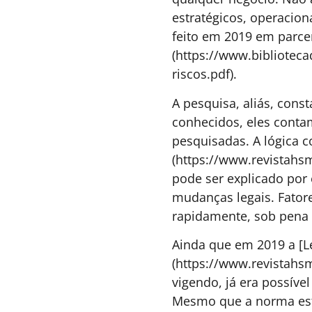
O capital de risco e a nova
infraestrutura da saúde
corporativa
A partir dos sinais do Web Summit Rio 2026,
este artigo mostra como a saúde mental
deixou de ser benefício periférico para se
tornar uma variável crítica de negócio,
impactando investimento, regulação e a
própria sustentabilidade das empresas.
Weber Stival -
3 MINUTOS MIN DE LEIT
Fundador e CEO da
Unolife.