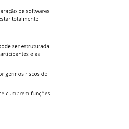
ULTURA ORGANIZACIONAL
,
28 DE JUNHO DE 2026 08H00
STÃO DE PESSOAS &
RQUITETURA DE TRABALHO
ob crafting e playful work
esign: Se divertir no trabalho
ode ser coisa séria