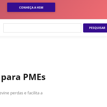
CONHEÇA A HSM
eja um dos principais
xo de caixa,
PESQUISAR
e risco financeiro.
ábeis internacionais,
(IFRS). Assim, é
ficiente junto aos
mento da operação.
ulação de pessoas nas
possibilidade de
alidade para 70% dos