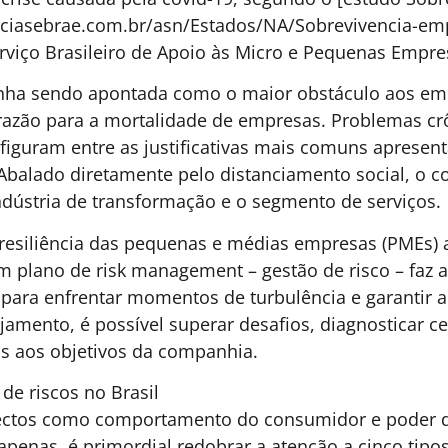
H00
BEM-ESTAR & SAÚDE
,
GESTÃO
30 DE JUNHO DE 2026 08H00
L
O
DE PESSOAS & ARQUITETURA
DE TRABALHO