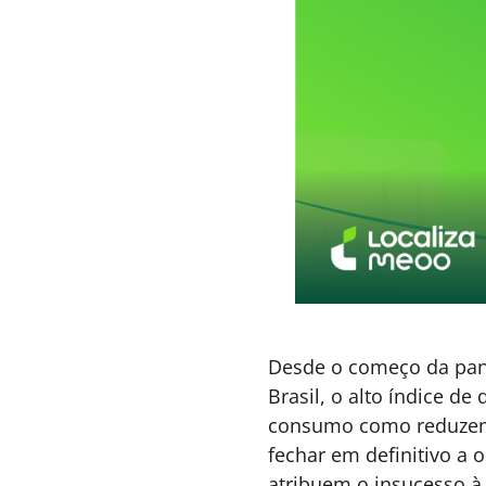
TECNOLOGIA & INTELIGENCIA
2 DE JULHO DE 2026 08
ARTIFICIAL
,
INOVAÇÃO &
ESTRATÉGIA
Celulares corporativos
desatualizados aumentam
riscos de segurança e afetam
produtividade
Seu maior risco digital pode estar no bolso d
seu colaborador. Este artigo revela por que a
gestão da frota móvel deixou de ser uma
questão operacional e passou a ser uma
decisão estratégica de segurança e eficiência.
Stephanie Peart - Head
3 MINUTOS MIN DE LEIT
da Leapfone