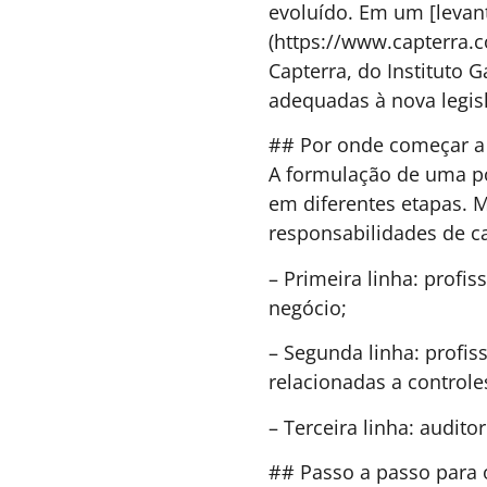
INOVAÇÃO & ESTRATÉGIA
29 DE JUNHO DE 2026 08
De MANGOS a DRAGONS: o
futuro não está apenas no
Vale do Silício, a nova ordem
tecnológica é interdependent
Ao contrastar o poder das big techs ocidentai