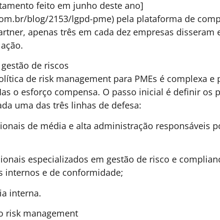
H00
INOVAÇÃO & ESTRATÉGIA
28 DE JUNHO DE 2026 15H00
C
Quando o acesso vira a
GE
A
estratégia da indústria
J
farmacêutica
d
e
Com Sérgio Frangioni e a Blanver como pontos
p
de observação, o terceiro artigo da série sobre
s