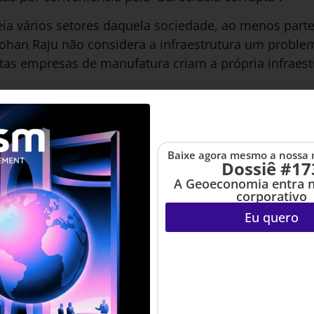
ia vários setores daquela sociedade, ao menos parte
han Raju não considera a infraestrutura um problema
s empresas de manufatura criam a própria infraestr
 afirma estar mais preocupado com a disponibilida
tria, apontando um quinto déficit que afasta investido
reverterá isso.
Baixe agora mesmo a nossa 
Dossiê #17
A Geoeconomia entra 
corporativo
Eu quero