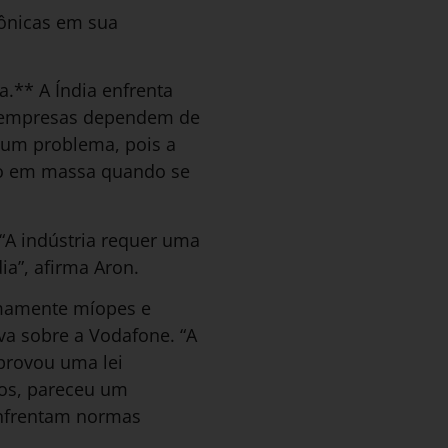
ônicas em sua
.** A Índia enfrenta
As empresas dependem de
 um problema, pois a
ção em massa quando se
 “A indústria requer uma
ia”, afirma Aron.
remamente míopes e
va sobre a Vodafone. “A
provou uma lei
iros, pareceu um
 enfrentam normas