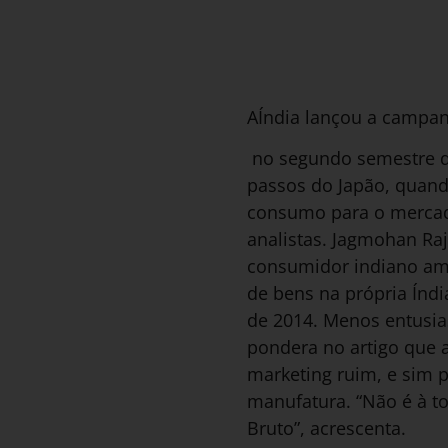
AÍndia lançou a campan
no segundo semestre de 
passos do Japão, quand
consumo para o mercado
analistas. Jagmohan Ra
consumidor indiano ama
de bens na própria Índ
de 2014. Menos entusia
pondera no artigo que a
marketing ruim, e sim 
manufatura. “Não é à t
Bruto”, acrescenta.