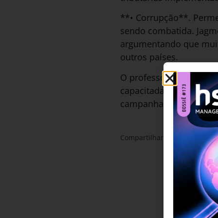
**• Corrupção**. Perme
sendo combatida. Jagmo
argumentando que muita
outros países.
O professor da Wharton
capacitada para a indús
campanha de marketing 
Compartilhar: