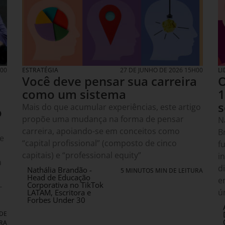
H00
ESTRATÉGIA
27 DE JUNHO DE 2026 15H00
L
Você deve pensar sua carreira
O
como um sistema
1
s
Mais do que acumular experiências, este artigo
o
propõe uma mudança na forma de pensar
N
carreira, apoiando-se em conceitos como
B
e
“capital profissional” (composto de cinco
f
capitais) e “professional equity”
i
a
d
Nathália Brandão -
5 MINUTOS MIN DE LEITURA
Head de Educação
e
Corporativa no TikTok
-
ú
LATAM, Escritora e
Forbes Under 30
DE
RA