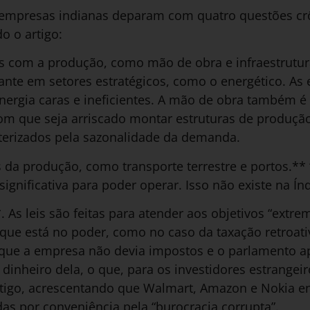
 empresas indianas deparam com quatro questões cr
do o artigo:
os com a produção, como mão de obra e infraestrutura
ante em setores estratégicos, como o energético. 
nergia caras e ineficientes. A mão de obra também é
 com que seja arriscado montar estruturas de produ
terizados pela sazonalidade da demanda.
es da produção, como transporte terrestre e portos.**
significativa para poder operar. Isso não existe na Índ
. As leis são feitas para atender aos objetivos “ext
que está no poder, como no caso da taxação retroati
que a empresa não devia impostos e o parlamento a
o dinheiro dela, o que, para os investidores estrange
o artigo, acrescentando que Walmart, Amazon e Nokia
as por conveniência pela “burocracia corrupta”.