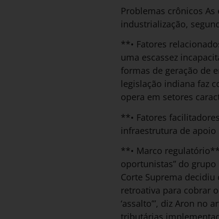
Problemas crônicos As
industrialização, segun
**• Fatores relacionad
uma escassez incapacit
formas de geração de e
legislação indiana faz
opera em setores carac
**• Fatores facilitador
infraestrutura de apoio 
**• Marco regulatório**
oportunistas” do grupo 
Corte Suprema decidiu 
retroativa para cobrar 
‘assalto’”, diz Aron n
tributárias implementad