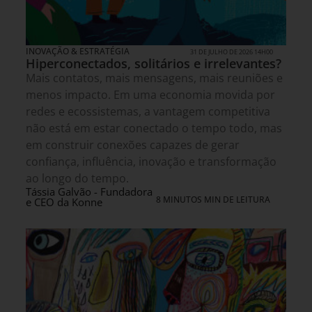
INOVAÇÃO & ESTRATÉGIA
31 DE JULHO DE 2026 14H00
Hiperconectados, solitários e irrelevantes?
Mais contatos, mais mensagens, mais reuniões e
menos impacto. Em uma economia movida por
redes e ecossistemas, a vantagem competitiva
não está em estar conectado o tempo todo, mas
em construir conexões capazes de gerar
confiança, influência, inovação e transformação
ao longo do tempo.
Tássia Galvão - Fundadora
8 MINUTOS MIN DE LEITURA
e CEO da Konne