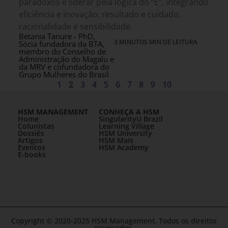
paradoxos e liderar pela lógica do “E”, integrando
eficiência e inovação, resultado e cuidado,
racionalidade e sensibilidade.
Betania Tanure - PhD,
3 MINUTOS MIN DE LEITURA
Sócia fundadora da BTA,
membro do Conselho de
Administração do Magalu e
da MRV e cofundadora do
Grupo Mulheres do Brasil
1
2
3
4
5
6
7
8
9
10
HSM MANAGEMENT
CONHEÇA A HSM
Home
SingularityU Brazil
Colunistas
Learning Village
Dossiês
HSM University
Artigos
HSM Mais
Eventos
HSM Academy
E-books
Copyright © 2020-2025 HSM Management. Todos os direitos
reservados.