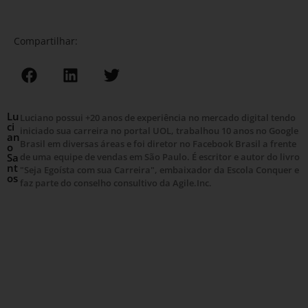
Compartilhar:
Lu
Luciano possui +20 anos de experiência no mercado digital tendo
ci
iniciado sua carreira no portal UOL, trabalhou 10 anos no Google
an
Brasil em diversas áreas e foi diretor no Facebook Brasil a frente
o
Sa
de uma equipe de vendas em São Paulo. É escritor e autor do livro
nt
"Seja Egoísta com sua Carreira", embaixador da Escola Conquer e
os
faz parte do conselho consultivo da Agile.Inc.