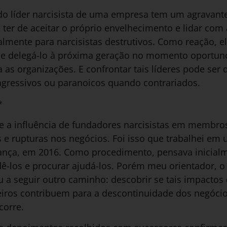
o líder narcisista de uma empresa tem um agravante.
ter de aceitar o próprio envelhecimento e lidar com a 
lmente para narcisistas destrutivos. Como reação, e
e delegá-lo à próxima geração no momento oportuno e
a as organizações. E confrontar tais líderes pode ser 
gressivos ou paranoicos quando contrariados.
*
e a influência de fundadores narcisistas em membros
 e rupturas nos negócios. Foi isso que trabalhei em
ança, em 2016. Como procedimento, pensava inicialm
-los e procurar ajudá-los. Porém meu orientador, o
 seguir outro caminho: descobrir se tais impactos d
eiros contribuem para a descontinuidade dos negócio
corre.