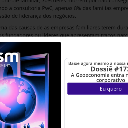
controle familiar, 70% deles morrem por não consegu
do a consultoria PwC, apenas 8% das famílias empr
ssão de liderança dos negócios.
ma das causas de as empresas familiares terem duraç
os fundadores ou líderes que apresentam traços narci
as relações entre os sócios familiares, dando origem
scontinuidade dos negócios e, consequentemente, 
 não delegam poder, não valorizam a educação de seu
Baixe agora mesmo a nossa 
ecimentos. Tais ações impactam negativamente não 
Dossiê #17
s relações entre os membros familiares fora dela,
A Geoeconomia entra 
corporativo
ento entre os sócios e, assim, ameaçando a sucessão
Eu quero
ima, qualidade indispensável à liderança, narcisismo
 narcisismo dos empreendedores familiares, a pass
 ficam muito difíceis – às vezes, até impossíveis. E
e da empresa familiar?.