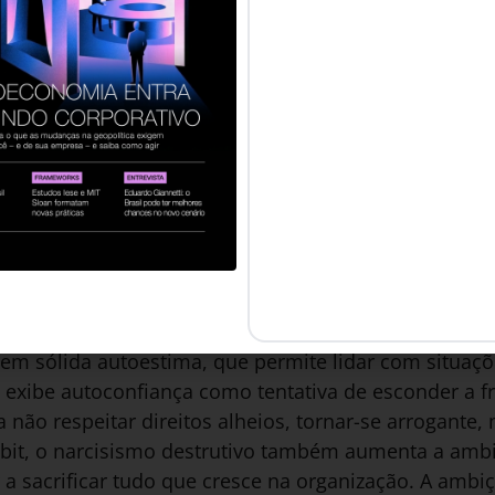
CISISMO**
Freud (1856-1939) tratava o narcisismo como um estág
o e do amor por objetos externos. Então, o próprio 
s de narcisismo: a) o primário, que corresponde à fa
ujeito seu único objeto de desejo; e b) o secundário,
ais num órgão, nem mesmo num conjunto de órgãos 
Kets de Vries e Miller afirmam que a liderança e o 
rgo de liderança, o líder narcisista encontra o espaç
os estudos distinguem tipos positivos e negativos de
narcisismo saudável do destrutivo. O primeiro é cara
em sólida autoestima, que permite lidar com situaç
o exibe autoconfiança como tentativa de esconder a f
a não respeitar direitos alheios, tornar-se arrogante
ubit, o narcisismo destrutivo também aumenta a ambi
 a sacrificar tudo que cresce na organização. A amb