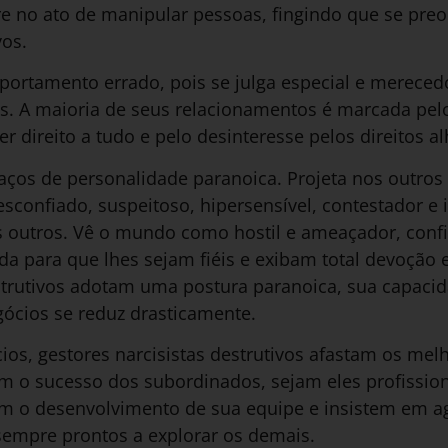
e no ato de manipular pessoas, fingindo que se pre
vos.
ortamento errado, pois se julga especial e mereced
s. A maioria de seus relacionamentos é marcada pel
r direito a tudo e pelo desinteresse pelos direitos a
traços de personalidade paranoica. Projeta nos outros
sconfiado, suspeitoso, hipersensível, contestador e in
 outros. Vê o mundo como hostil e ameaçador, conf
da para que lhes sejam fiéis e exibam total devoção
strutivos adotam uma postura paranoica, sua capacid
gócios se reduz drasticamente.
os, gestores narcisistas destrutivos afastam os mel
m o sucesso dos subordinados, sejam eles profission
em o desenvolvimento de sua equipe e insistem em a
sempre prontos a explorar os demais.