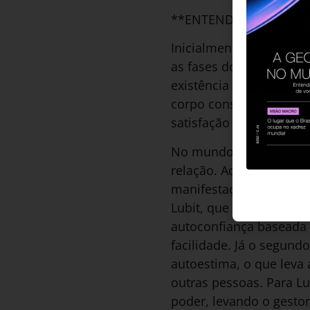
**ENTENDENDO O NAR
Inicialmente, Sigmund 
as fases do autoerotism
existência de dois tipo
corpo constitui para o s
satisfação não está m
No mundo dos negócios, 
relação. Ao ocupar o ca
manifestação. Mas vári
Lubit, que distingue o 
autoconfiança baseada 
facilidade. Já o segund
autoestima, o que leva 
outras pessoas. Para L
poder, levando o gestor