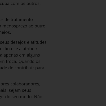
ocupa com os outros,
or de tratamento
o menosprezo ao outro,
lheios.
 seus desejos e atitudes
clina-se a atribuir
ia apenas em alguns
 em troca. Quando os
ade de contribuir para
hores colaboradores,
ais, sejam seus
gir do seu modo. Não