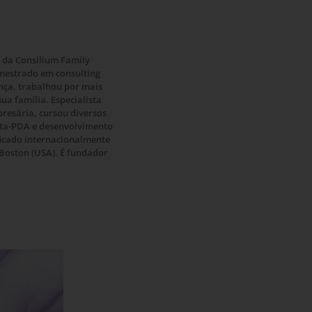
e da Consilium Family
mestrado em consulting
nça, trabalhou por mais
a família. Especialista
resária, cursou diversos
sta-PDA e desenvolvimento
ficado internacionalmente
 Boston (USA). É fundador