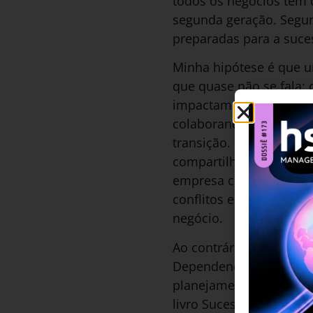
todos os negócios têm 
segunda geração. Segun
preparadas para a suce
Minha hipótese é que u
que quase não se fala: 
impactam negativamente 
colaborando para a de
transição. Narcisistas
compartilham seus conh
empresa como também a
conflitos e desalinham
negócio.
Ao contrário da autoest
Dependendo do nível de
planejamento sucessório
livro Sucessão ou mort