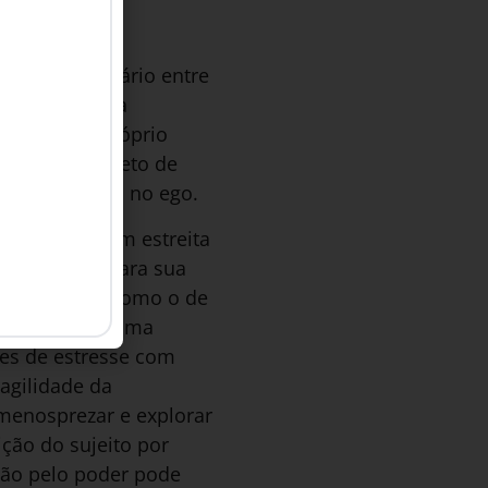
io intermediário entre
Freud propôs a
se em que o próprio
 no qual o objeto de
do corpo, mas no ego.
narcisismo têm estreita
o necessário para sua
 narcisismo, como o de
cterizado por uma
ões de estresse com
ragilidade da
, menosprezar e explorar
ção do sujeito por
ição pelo poder pode