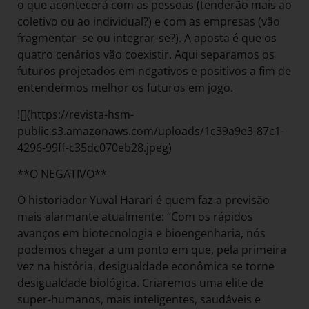
o que acontecerá com as pessoas (tenderão mais ao
coletivo ou ao individual?) e com as empresas (vão
fragmentar–se ou integrar-se?). A aposta é que os
quatro cenários vão coexistir. Aqui separamos os
futuros projetados em negativos e positivos a fim de
entendermos melhor os futuros em jogo.
![](https://revista-hsm-
public.s3.amazonaws.com/uploads/1c39a9e3-87c1-
4296-99ff-c35dc070eb28.jpeg)
**O NEGATIVO**
O historiador Yuval Harari é quem faz a previsão
mais alarmante atualmente: “Com os rápidos
avanços em biotecnologia e bioengenharia, nós
podemos chegar a um ponto em que, pela primeira
vez na história, desigualdade econômica se torne
desigualdade biológica. Criaremos uma elite de
super-humanos, mais inteligentes, saudáveis e