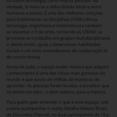
só sobre tecnologia, como muitos pensam. Na
verdade, lá mata-se a velha divisão binária entre
humanas e exatas. É uma das melhores soluções
para implementar as disciplinas STEM (ciência,
tecnologia, engenharia e matemática) e também
acrescentar o A de artes, tornando-as STEAM. Lá
promove-se o trabalho em grupos multidisciplinares
e, desse modo, ajuda a desenvolver habilidades
sociais e um novo entendimento de colaboração (e
de concorrência).
Acima de tudo, o espaço maker mostra que adquirir
conhecimento é uma das coisas mais gostosas do
mundo e que existe um milhão de maneiras de
aprender. As pessoas foram levadas a acreditar que
só existia um jeito – e bem tedioso, para a maioria.
Para quem quer entender o que é esse espaço, vale
a pena acompanhar o reality Batalha Makers Brasil,
do Discovery Channel, no qual participantes de 19 a