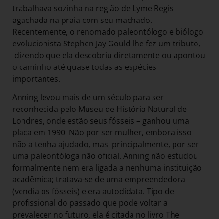
trabalhava sozinha na região de Lyme Regis
agachada na praia com seu machado.
Recentemente, o renomado paleontólogo e biólogo
evolucionista Stephen Jay Gould lhe fez um tributo,
dizendo que ela descobriu diretamente ou apontou
o caminho até quase todas as espécies
importantes.
Anning levou mais de um século para ser
reconhecida pelo Museu de História Natural de
Londres, onde estão seus fósseis – ganhou uma
placa em 1990. Não por ser mulher, embora isso
não a tenha ajudado, mas, principalmente, por ser
uma paleontóloga não oficial. Anning não estudou
formalmente nem era ligada a nenhuma instituição
acadêmica; tratava-se de uma empreendedora
(vendia os fósseis) e era autodidata. Tipo de
profissional do passado que pode voltar a
prevalecer no futuro, ela é citada no livro The