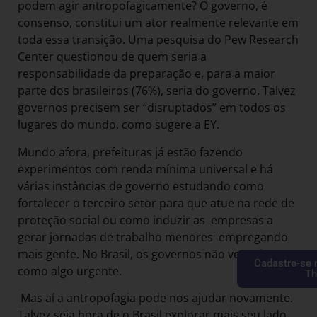
podem agir antropofagicamente? O governo, é
consenso, constitui um ator realmente relevante em
toda essa transição. Uma pesquisa do Pew Research
Center questionou de quem seria a
responsabilidade da preparação e, para a maior
parte dos brasileiros (76%), seria do governo. Talvez
governos precisem ser “disruptados” em todos os
lugares do mundo, como sugere a EY.
Mundo afora, prefeituras já estão fazendo
experimentos com renda mínima universal e há
várias instâncias de governo estudando como
fortalecer o terceiro setor para que atue na rede de
proteção social ou como induzir as empresas a
gerar jornadas de trabalho menores empregando
mais gente. No Brasil, os governos não veem isso
Cadastre-se 
como algo urgente.
Th
Mas aí a antropofagia pode nos ajudar novamente.
Talvez seja hora de o Brasil explorar mais seu lado