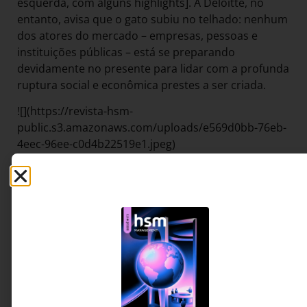
esquerda, com alguns highlights]. A Deloitte, no
entanto, avisa que o gato subiu no telhado: nenhum
dos atores do mercado – empresas, pessoas e
instituições públicas – está se preparando
devidamente no presente para lidar com a profunda
ruptura social e econômica prestes a ser criada.
![](https://revista-hsm-
public.s3.amazonaws.com/uploads/e569d0bb-76eb-
4eec-96ee-c0d4b22519e1.jpeg)
**A ANTROPOFAGIA**
E o Brasil? Vale a pena entender a visão de um
estudioso do assunto, André Souza, fundador e CEO
da consultoria Futuro S/A. Trata-se de um
experiente executivo de gestão de talentos e
desenvolvimento que começou a estudar o futuro
do trabalho em 2006, criou um blog para canalizar
seu aprendizado e agora fez do blog uma