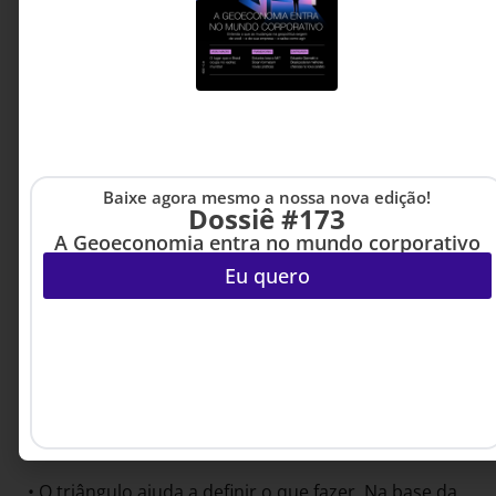
consultoria. Sua diversidade de experiências
alimentou sua antropofagia – Banco Icatu, Nokia,
Coca-Cola, Newell Brands e Monsanto/Bayer. Souza
usa duas formas geométricas como representação
visual de seu raciocínio, o círculo e o triângulo:
• O círculo ajuda a entender o que é preciso olhar
nessa transição. Ele propõe que cada pessoa e cada
Baixe agora mesmo a nossa nova edição!
empresa desenhe três círculos concêntricos. Do
Dossiê #173
interno para o externo, o primeiro é o player em si
A Geoeconomia entra no mundo corporativo
(a pessoa ou a empresa), o segundo é o mercado
Eu quero
para suas atividades presentes e o terceiro contém
outros mercados e os sinais de mudança. Esse
terceiro é o que traz as influências de fora para
dentro, algo muito importante segundo o think tank
Institute for the Future, pois traz o futuro a valor
presente. É preciso saber analisar profundamente
os três círculos para fazer as mudanças.
• O triângulo ajuda a definir o que fazer. Na base da