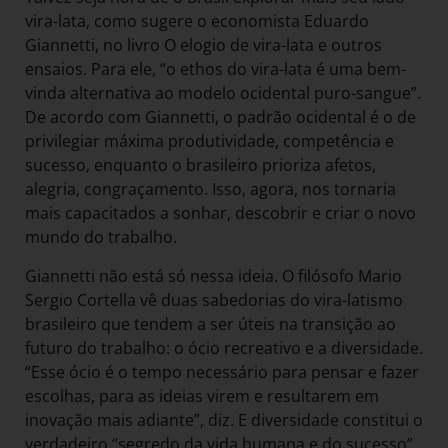
vira-lata, como sugere o economista Eduardo
Giannetti, no livro O elogio de vira-lata e outros
ensaios. Para ele, “o ethos do vira-lata é uma bem-
vinda alternativa ao modelo ocidental puro-sangue”.
De acordo com Giannetti, o padrão ocidental é o de
privilegiar máxima produtividade, competência e
sucesso, enquanto o brasileiro prioriza afetos,
alegria, congraçamento. Isso, agora, nos tornaria
mais capacitados a sonhar, descobrir e criar o novo
mundo do trabalho.
Giannetti não está só nessa ideia. O filósofo Mario
Sergio Cortella vê duas sabedorias do vira-latismo
brasileiro que tendem a ser úteis na transição ao
futuro do trabalho: o ócio recreativo e a diversidade.
“Esse ócio é o tempo necessário para pensar e fazer
escolhas, para as ideias virem e resultarem em
inovação mais adiante”, diz. E diversidade constitui o
verdadeiro “segredo da vida humana e do sucesso”,