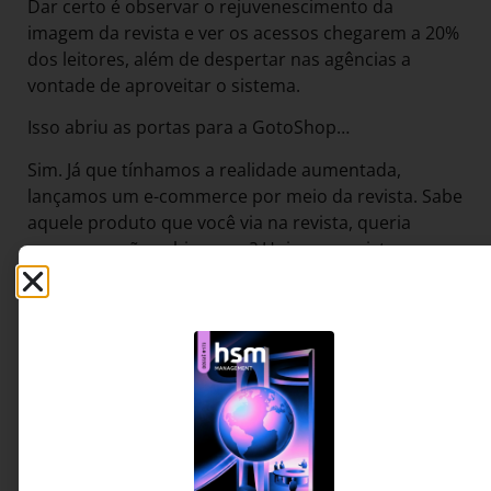
Dar certo é observar o rejuvenescimento da
imagem da revista e ver os acessos chegarem a 20%
dos leitores, além de despertar nas agências a
vontade de aproveitar o sistema.
Isso abriu as portas para a GotoShop…
Sim. Já que tínhamos a realidade aumentada,
lançamos um e-commerce por meio da revista. Sabe
aquele produto que você via na revista, queria
comprar e não sabia como? Hoje, em revistas como
_Casa Claudia e VIP_, basta pôr o celular em cima e
aparece um carrinho de supermercado no qual você
clica e compra.
É um marketplace que montamos em parceria com
a Cnova – ela e a Abril dividem os 15% sobre as
vendas, a taxa-padrão de marketplaces.
**Como surgiu a GoBox, de clubes de assinatura?**