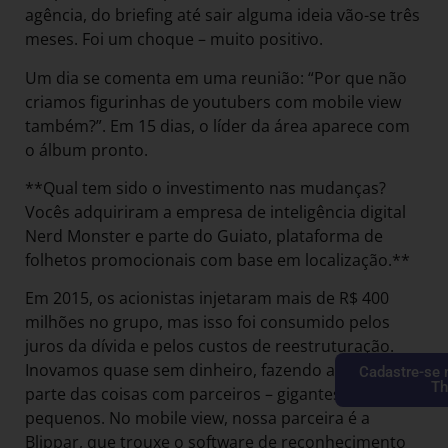
agência, do briefing até sair alguma ideia vão-se três
meses. Foi um choque – muito positivo.
Um dia se comenta em uma reunião: “Por que não
criamos figurinhas de youtubers com mobile view
também?”. Em 15 dias, o líder da área aparece com
o álbum pronto.
**Qual tem sido o investimento nas mudanças?
Vocês adquiriram a empresa de inteligência digital
Nerd Monster e parte do Guiato, plataforma de
folhetos promocionais com base em localização.**
Em 2015, os acionistas injetaram mais de R$ 400
milhões no grupo, mas isso foi consumido pelos
juros da dívida e pelos custos de reestruturação.
Inovamos quase sem dinheiro, fazendo a maior
Cadastre-se 
Th
parte das coisas com parceiros – gigantes ou
pequenos. No mobile view, nossa parceira é a
Blippar, que trouxe o software de reconhecimento