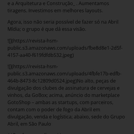
e a Arquitetura e Construção_ . Aumentamos
tiragens. Investimos em melhores layouts.
Agora, isso não seria possível de fazer só na Abril
Mídia; o grupo é que dá essa visão.
![](https://revista-hsm-
public.s3.amazonaws.com/uploads/fbe8d8e1-2d5f-
4157-aa40-f619fdfdb532.jpeg)
![](https://revista-hsm-
public.s3.amazonaws.com/uploads/4fbfe17b-edfb-
464b-8473-8c12809d0524.jpeg)No alto, peças de
divulgação dos clubes de assinatura de cervejas e
vinhos, da GoBox; acima, anúncio do marketplace
GotoShop – ambas as startups, com parceiros,
contam com o poder de fogo da Abril em
divulgação, venda e logística; abaixo, sede do Grupo
Abril, em São Paulo