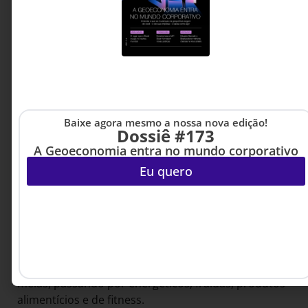
A Abril tem expertise em promover, gerenciar
vendas recorrentes e entregar produtos; o negócio
de vendas por assinatura é um desdobramento
natural para nós. Nossas 90 publicações falam com
80 milhões de pessoas mensalmente; sabemos
gerenciar assinaturas – temos 3,4 milhões de
assinantes e 2 mil operadores de telemarketing,
Baixe agora mesmo a nossa nova edição!
além de seis canais de venda E ainda contamos com
Dossiê #173
a Total Express, que faz 770 milhões de entregas por
A Geoeconomia entra no mundo corporativo
ano.
Eu quero
A GoBox deu os primeiros passos em maio de 2016,
quando começamos a construir as relações B2B –
anunciamos a oportunidade e 760 empresas, de
todos os portes, nos procuraram interessadas na
ideia. Em setembro, lançamos cinco clubes, e em
dezembro, já tínhamos 20, de vinhos e cervejas a
meias, passando por energéticos, fraldas, produtos
alimentícios e de fitness.