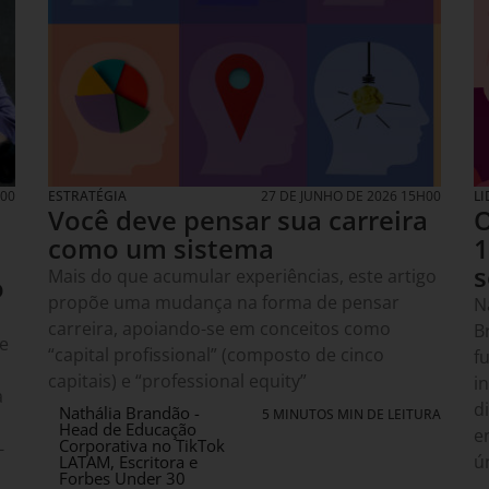
H00
ESTRATÉGIA
27 DE JUNHO DE 2026 15H00
L
Você deve pensar sua carreira
O
como um sistema
1
s
Mais do que acumular experiências, este artigo
o
propõe uma mudança na forma de pensar
N
carreira, apoiando-se em conceitos como
B
e
“capital profissional” (composto de cinco
f
capitais) e “professional equity”
i
a
d
Nathália Brandão -
5 MINUTOS MIN DE LEITURA
Head de Educação
e
Corporativa no TikTok
-
ú
LATAM, Escritora e
Forbes Under 30