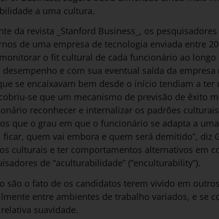
bilidade a uma cultura.
nte da revista _Stanford Business_, os pesquisadore
ernos de uma empresa de tecnologia enviada entre 2
 monitorar o fit cultural de cada funcionário ao long
desempenho e com sua eventual saída da empresa (v
 que se encaixavam bem desde o início tendiam a t
cobriu-se que um mecanismo de previsão de êxito m
onário reconhecer e internalizar os padrões cultura
mos que o grau em que o funcionário se adapta a uma 
 ficar, quem vai embora e quem será demitido”, diz 
gos culturais e ter comportamentos alternativos em 
isadores de “aculturabilidade” (“enculturability”).
o são o fato de os candidatos terem vivido em outro
ilmente entre ambientes de trabalho variados, e se 
relativa suavidade.