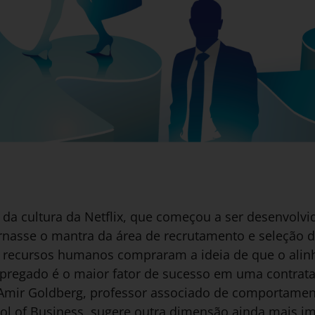
 da cultura da Netflix, que começou a ser desenvolv
e tornasse o mantra da área de recrutamento e seleçã
 de recursos humanos compraram a ideia de que o ali
regado é o maior fator de sucesso em uma contrata
 Amir Goldberg, professor associado de comportamen
ol of Business, sugere outra dimensão ainda mais im