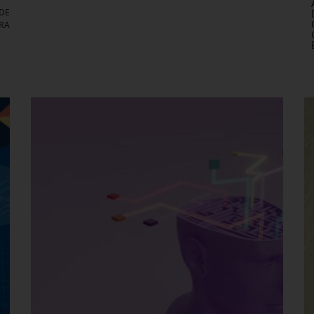
DE
RA