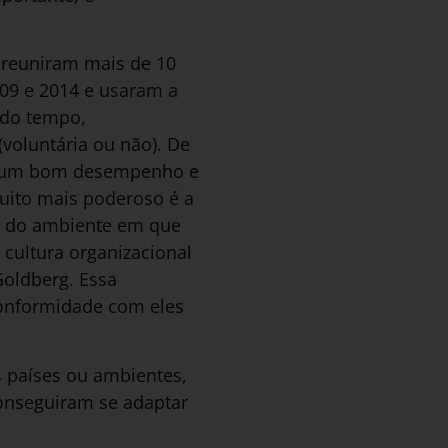
s reuniram mais de 10
009 e 2014 e usaram a
o do tempo,
oluntária ou não). De
er um bom desempenho e
uito mais poderoso é a
is do ambiente em que
cultura organizacional
Goldberg. Essa
conformidade com eles
s países ou ambientes,
conseguiram se adaptar