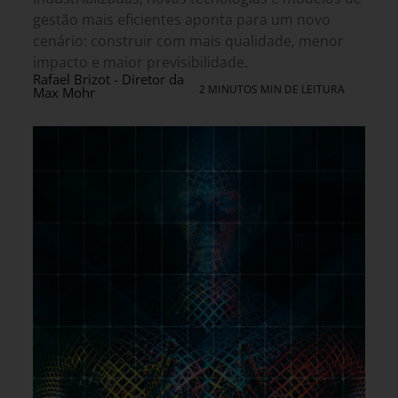
gestão mais eficientes aponta para um novo
cenário: construir com mais qualidade, menor
impacto e maior previsibilidade.
Rafael Brizot - Diretor da
2 MINUTOS MIN DE LEITURA
Max Mohr