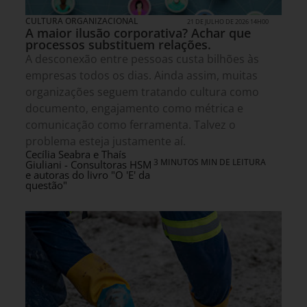
CULTURA ORGANIZACIONAL
21 DE JULHO DE 2026 14H00
A maior ilusão corporativa? Achar que
processos substituem relações.
A desconexão entre pessoas custa bilhões às
empresas todos os dias. Ainda assim, muitas
organizações seguem tratando cultura como
documento, engajamento como métrica e
comunicação como ferramenta. Talvez o
problema esteja justamente aí.
Cecília Seabra e Thaís
3 MINUTOS MIN DE LEITURA
Giuliani - Consultoras HSM
e autoras do livro "O 'E' da
questão"