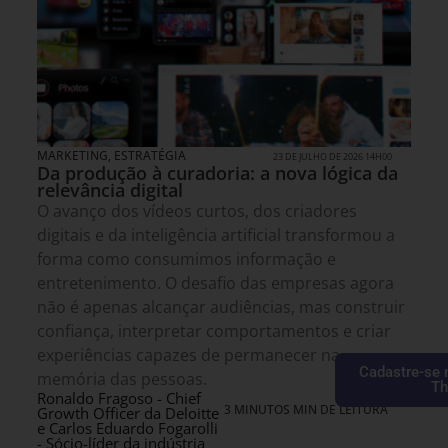
MARKETING
,
ESTRATÉGIA
23 DE JULHO DE 2026 14H00
Da produção à curadoria: a nova lógica da
relevância digital
O avanço dos vídeos curtos, dos criadores
digitais e da inteligência artificial transformou a
forma como consumimos informação e
entretenimento. O desafio das empresas agora
não é apenas alcançar audiências, mas construir
confiança, interpretar comportamentos e criar
experiências capazes de permanecer na
Cadastre-se 
memória das pessoas.
Th
Ronaldo Fragoso - Chief
3 MINUTOS MIN DE LEITURA
Growth Officer da Deloitte
e Carlos Eduardo Fogarolli
- Sócio-líder da indústria