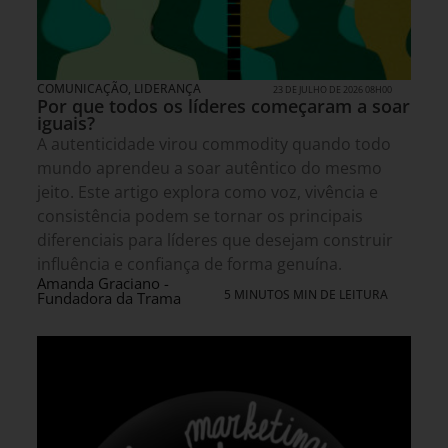
COMUNICAÇÃO
,
LIDERANÇA
23 DE JULHO DE 2026 08H00
Por que todos os líderes começaram a soar
iguais?
A autenticidade virou commodity quando todo
mundo aprendeu a soar autêntico do mesmo
jeito. Este artigo explora como voz, vivência e
consistência podem se tornar os principais
diferenciais para líderes que desejam construir
influência e confiança de forma genuína.
Amanda Graciano -
5 MINUTOS MIN DE LEITURA
Fundadora da Trama