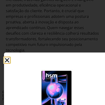
em produtividade, eficiência operacional e
satisfação do cliente. Portanto, é crucial que
empresas e profissionais adotem uma postura
proativa, aberta à inovação e disposta ao
aprendizado contínuo. Quem navegar esses
desafios com clareza e resiliência colherá resultados
transformadores, fortalecendo seu posicionamento
competitivo num futuro impulsionado pela
tecnologia.
Compartilhar:
G
A GEP é uma empresa global de referência em tecnologia e
E
consultoria para procurement e supply chain. A companhia apoia
P
grandes organizações na transformação de suas operações e gestão