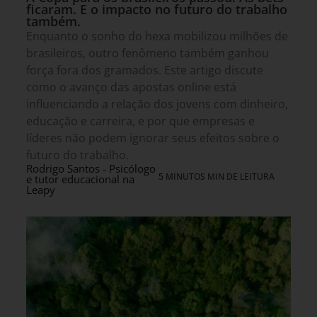
ficaram. E o impacto no futuro do trabalho
também.
Enquanto o sonho do hexa mobilizou milhões de
brasileiros, outro fenômeno também ganhou
força fora dos gramados. Este artigo discute
como o avanço das apostas online está
influenciando a relação dos jovens com dinheiro,
educação e carreira, e por que empresas e
líderes não podem ignorar seus efeitos sobre o
futuro do trabalho.
Rodrigo Santos - Psicólogo
5 MINUTOS MIN DE LEITURA
e tutor educacional na
Leapy