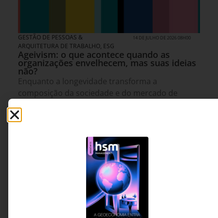
GESTÃO DE PESSOAS &
14 DE JULHO DE 2026 08H00
ARQUITETURA DE TRABALHO
,
ESG
Ageivism: o que acontece quando as
organizações envelhecem, mas suas ideias
não?
Enquanto a longevidade transforma a
composição da sociedade e do mercado de
trabalho, muitas organizações continuam
operando com modelos de gestão construídos
para uma realidade demográfica que já não
existe. Este artigo discute o conceito que desafia
o jovem-centrismo corporativo e convida líderes
a repensarem o valor da experiência, da
diversidade geracional e da longevidade nas
empresas.
Fran Winandy - CEO da
3 MINUTOS MIN DE LEITURA
Acalântis Services,
Consultora, Palestrante e
Professora nas áreas de