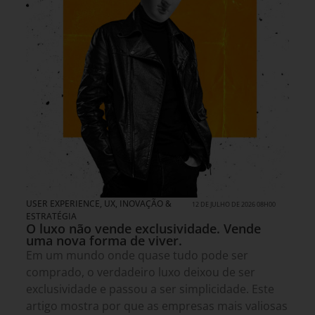
USER EXPERIENCE, UX
,
INOVAÇÃO &
12 DE JULHO DE 2026 08H00
ESTRATÉGIA
O luxo não vende exclusividade. Vende
uma nova forma de viver.
Em um mundo onde quase tudo pode ser
comprado, o verdadeiro luxo deixou de ser
exclusividade e passou a ser simplicidade. Este
artigo mostra por que as empresas mais valiosas