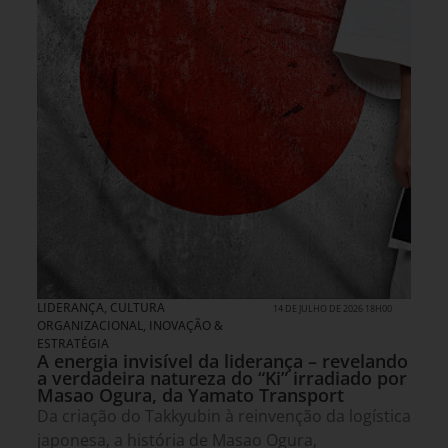
LIDERANÇA
,
CULTURA
14 DE JULHO DE 2026 18H00
ORGANIZACIONAL
,
INOVAÇÃO &
ESTRATÉGIA
A energia invisível da liderança – revelando
a verdadeira natureza do “Ki” irradiado por
Masao Ogura, da Yamato Transport
Da criação do Takkyubin à reinvenção da logística
japonesa, a história de Masao Ogura,