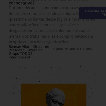
corporativo?
Durante décadas, o mercado tratou a satisfação
Cadastre-se 
do cliente como prioridade absoluta. Este artigo
Th
questiona os limites dessa lógica e mostra como
a normalização de abusos, agressões e
desgastes emocionais está afetando a saúde
mental dos trabalhadores e comprometendo a
própria cultura das organizações.
Rennan Vilar - Diretor de
5 MINUTOS MIN DE LEITURA
Pessoas e Cultura do
Grupo TODOS
Internacional