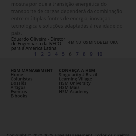
mostra por que a transição energética do
transporte de cargas dependerá da combinação
entre múltiplas fontes de energia, inovação
tecnológica e soluções adaptadas à realidade do
país.
Eduardo Oliveira - Diretor
4 MINUTOS MIN DE LEITURA
de Engenharia da IVECO
para a América Latina
1
2
3
4
5
6
7
8
9
10
HSM MANAGEMENT
CONHEÇA A HSM
Home
SingularityU Brazil
Colunistas
Learning Village
Dossiês
HSM University
Artigos
HSM Mais
Eventos
HSM Academy
E-books
Copyright © 2020-2025 HSM Management. Todos os direitos