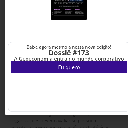
Baixe agora mesmo a nossa nova edição!
Dossiê #173
A Geoeconomia entra no mundo corporativo
Eu quero
GESTÃO DE PESSOAS &
1º DE AGOSTO DE 2026 08H00
ARQUITETURA DE TRABALHO
Nem toda empresa precisa de um C-level
Antes de criar cargos de alta gestão,
organizações devem avaliar se possuem
estrutura, governança e desafios estratégicos