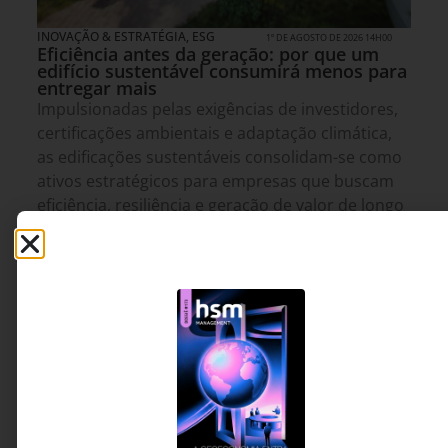
INOVAÇÃO & ESTRATÉGIA
,
ESG
1º DE AGOSTO DE 2026 14H00
Eficiência antes da geração: por que um
edifício sustentável consumirá menos para
entregar mais
Impulsionadas pelas exigências de investidores,
certificações ambientais e adaptação climática,
as edificações sustentáveis consolidam-se como
ativos estratégicos para empresas que buscam
eficiência, resiliência e geração de valor de longo
prazo.
Euclides Ciruelos -
5 MINUTOS MIN DE LEITURA
Idealizador da SmartLy,
diretor e responsável
técnico da HotFloor