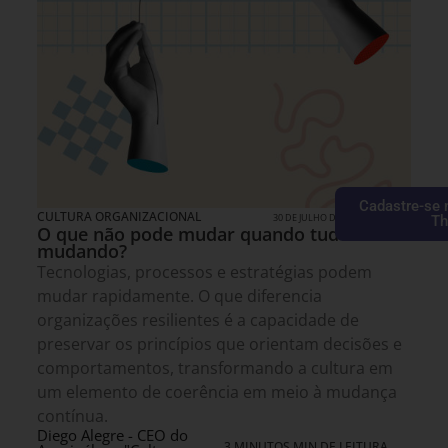
Cadastre-se 
CULTURA ORGANIZACIONAL
30 DE JULHO DE 2026 14H00
Th
O que não pode mudar quando tudo está
mudando?
Tecnologias, processos e estratégias podem
mudar rapidamente. O que diferencia
organizações resilientes é a capacidade de
preservar os princípios que orientam decisões e
comportamentos, transformando a cultura em
um elemento de coerência em meio à mudança
contínua.
Diego Alegre - CEO do
3 MINUTOS MIN DE LEITURA