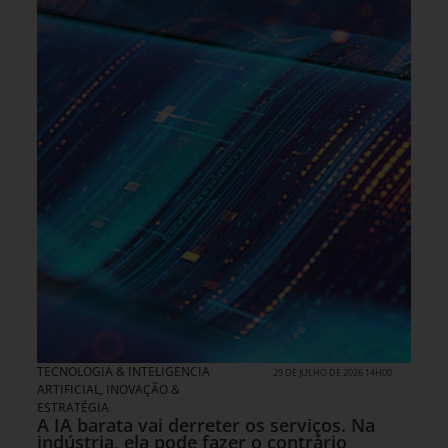
TECNOLOGIA & INTELIGENCIA
29 DE JULHO DE 2026 14H00
ARTIFICIAL
,
INOVAÇÃO &
ESTRATÉGIA
A IA barata vai derreter os serviços. Na
indústria, ela pode fazer o contrário