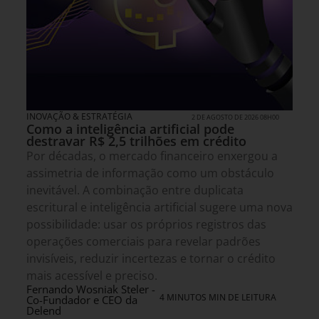
INOVAÇÃO & ESTRATÉGIA
2 DE AGOSTO DE 2026 08H00
Como a inteligência artificial pode
destravar R$ 2,5 trilhões em crédito
Por décadas, o mercado financeiro enxergou a
assimetria de informação como um obstáculo
inevitável. A combinação entre duplicata
escritural e inteligência artificial sugere uma nova
possibilidade: usar os próprios registros das
operações comerciais para revelar padrões
invisíveis, reduzir incertezas e tornar o crédito
mais acessível e preciso.
Fernando Wosniak Steler -
4 MINUTOS MIN DE LEITURA
Co-Fundador e CEO da
Delend