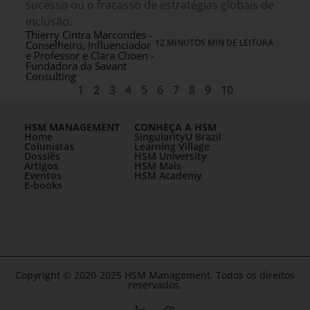
sucesso ou o fracasso de estratégias globais de
inclusão.
Thierry Cintra Marcondes -
12 MINUTOS MIN DE LEITURA
Conselheiro, Influenciador
e Professor e Clara Choen -
Fundadora da Savant
Consulting
1
2
3
4
5
6
7
8
9
10
HSM MANAGEMENT
CONHEÇA A HSM
Home
SingularityU Brazil
Colunistas
Learning Village
Dossiês
HSM University
Artigos
HSM Mais
Eventos
HSM Academy
E-books
Copyright © 2020-2025 HSM Management. Todos os direitos
reservados.