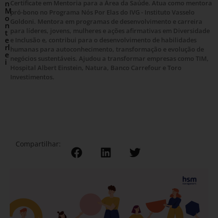
n
Certificate em Mentoria para a Área da Saúde. Atua como mentora
M
pró-bono no Programa Nós Por Elas do IVG - Instituto Vasselo
o
Goldoni. Mentora em programas de desenvolvimento e carreira
n
para líderes, jovens, mulheres e ações afirmativas em Diversidade
t
e
e Inclusão e, contribui para o desenvolvimento de habilidades
rl
humanas para autoconhecimento, transformação e evolução de
e
negócios sustentáveis. Ajudou a transformar empresas como TIM,
i
Hospital Albert Einstein, Natura, Banco Carrefour e Toro
Investimentos.
Compartilhar: