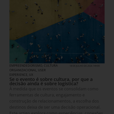
EMPREENDEDORISMO
,
CULTURA
18 DE JULHO DE 2026 14H00
ORGANIZACIONAL
,
USER
EXPERIENCE, UX
Se o evento é sobre cultura, por que a
decisão ainda é sobre logística?
À medida que os eventos se consolidam como
ferramentas de cultura, engajamento e
construção de relacionamentos, a escolha dos
destinos deixa de ser uma decisão operacional.
Este artigo explora como experiências, conexões