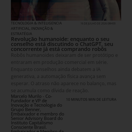
TECNOLOGIA & INTELIGENCIA
16 DE JULHO DE 2026 08H00
ARTIFICIAL
,
INOVAÇÃO &
ESTRATÉGIA
Revolução humanoide: enquanto o seu
conselho está discutindo o ChatGPT, seu
concorrente já está comprando robôs
Robôs humanoides deixaram de ser protótipo e
entraram em produção comercial em série.
Enquanto conselhos ainda debatem a IA
generativa, a automação física avança sem
esperar. O atraso não aparece no balanço, mas
se acumula como dívida de reação.
Marcelo Murilo - Co-
10 MINUTOS MIN DE LEITURA
Fundador e VP de
Inovação e Tecnologia do
Grupo Benner,
Embaixador e membro do
Senior Advisory Board do
Instituto Capitalismo
Consciente Brasil.
Embaixador e Membro da