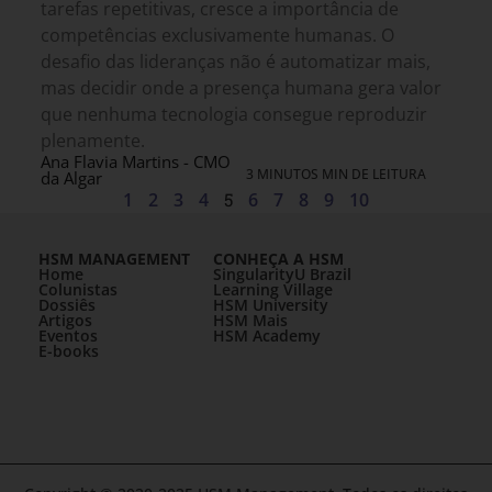
tarefas repetitivas, cresce a importância de
competências exclusivamente humanas. O
desafio das lideranças não é automatizar mais,
mas decidir onde a presença humana gera valor
que nenhuma tecnologia consegue reproduzir
plenamente.
Ana Flavia Martins - CMO
3 MINUTOS MIN DE LEITURA
da Algar
1
2
3
4
5
6
7
8
9
10
HSM MANAGEMENT
CONHEÇA A HSM
Home
SingularityU Brazil
Colunistas
Learning Village
Dossiês
HSM University
Artigos
HSM Mais
Eventos
HSM Academy
E-books