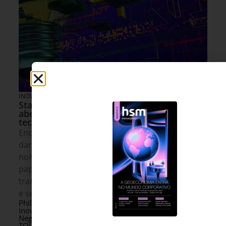
INOVAÇÃO & ESTRATÉGIA
18 DE JULHO DE 2026 07H00
Startups e legado: por que a inovação
aberta ganhou espaço na modernização
tecnológica das grandes empresas
Enquanto a maioria das empresas não pode se
dar ao luxo de substituir sistemas críticos da
noite para o dia, startups vêm assumindo um
papel estratégico na construção de uma
transformação tecnológica mais rápida, modular
e segura.
Philippe Rosa - Diretor de
3 MINUTOS MIN DE LEITURA
Inovação e Novos
Negócios da TQI e líder do
TQI Ventures