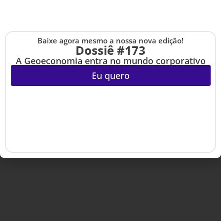
Colunistas
Learning Village
Dossiês
HSM University
Artigos
HSM Mais
Eventos
HSM Academy
E-books
Baixe agora mesmo a nossa nova edição!
Cadastre-se na no
Dossiê #173
The Up
A Geoeconomia entra no mundo corporativo
Eu quero
Copyright © 2020-2025 HSM Management. Todos os direitos
reservados.