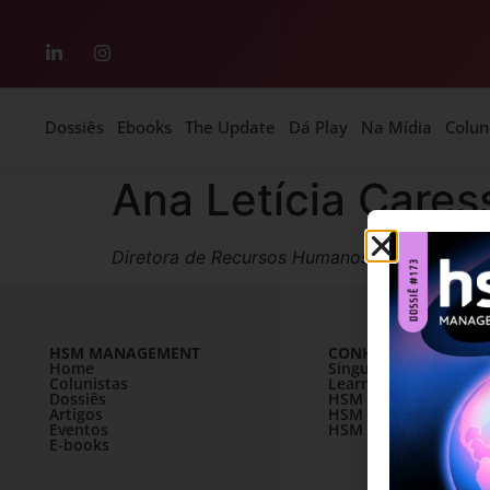
Dossiês
Ebooks
The Update
Dá Play
Na Mídia
Colun
Ana Letícia Cares
Diretora de Recursos Humanos na Ascenty
HSM MANAGEMENT
CONHEÇA A HSM
Home
SingularityU Brazil
Colunistas
Learning Village
Dossiês
HSM University
Artigos
HSM Mais
Eventos
HSM Academy
E-books