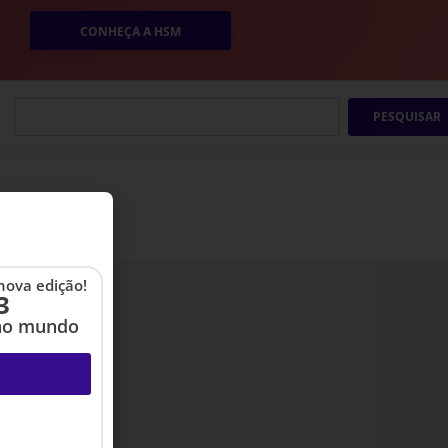
CONHEÇA A HSM
PESQUISAR
nova edição!
3
no mundo