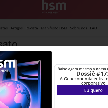
istas
Artigos
Revista
Manifesto HSM
Sobre nós
FAQ
sato
Baixe agora mesmo a nossa 
Dossiê #17
A Geoeconomia entra 
corporativo
Eu quero