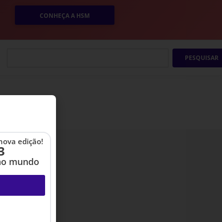
CONHEÇA A HSM
PESQUISAR
nova edição!
3
no mundo