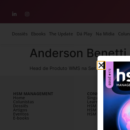
Dossiês
Ebooks
The Update
Dá Play
Na Mídia
Colun
Anderson Benetti
Head de Produto WMS na Senior Sistemas
HSM MANAGEMENT
CONHEÇA A HSM
Home
SingularityU Brazil
Colunistas
Learning Village
Dossiês
HSM University
Artigos
HSM Mais
Eventos
HSM Academy
E-books