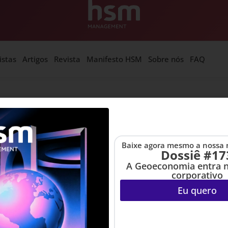
istas
Artigos
Revista
Manifesto HSM
Sobre nós
FAQ
Baixe agora mesmo a nossa 
Dossiê #17
A Geoeconomia entra 
corporativo
Eu quero