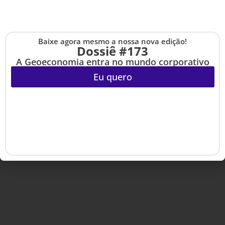
Copyright © 2020-2025 HSM Management. Todos os direitos
reservados.
Baixe agora mesmo a nossa nova edição!
Cadastre-se na no
Dossiê #173
The Up
A Geoeconomia entra no mundo corporativo
Eu quero