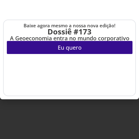
Copyright © 2020-2025 HSM Management. Todos os direitos
reservados.
Baixe agora mesmo a nossa nova edição!
Cadastre-se na no
Dossiê #173
The Up
A Geoeconomia entra no mundo corporativo
Eu quero