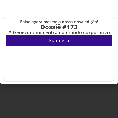
Baixe agora mesmo a nossa nova edição!
Cadastre-se na no
Dossiê #173
Copyright © 2020-2025 HSM Management. Todos os direitos
The Up
reservados.
A Geoeconomia entra no mundo corporativo
Eu quero