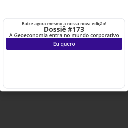
Copyright © 2020-2025 HSM Management. Todos os direitos
Baixe agora mesmo a nossa nova edição!
Cadastre-se na no
reservados.
Dossiê #173
The Up
A Geoeconomia entra no mundo corporativo
Eu quero