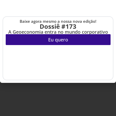
Baixe agora mesmo a nossa nova edição!
Cadastre-se na no
Dossiê #173
Copyright © 2020-2025 HSM Management. Todos os direitos
The Up
reservados.
A Geoeconomia entra no mundo corporativo
Eu quero