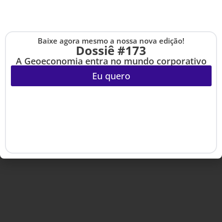
Dossiês
HSM University
Artigos
HSM Mais
Eventos
HSM Academy
E-books
Baixe agora mesmo a nossa nova edição!
Cadastre-se na no
Dossiê #173
The Up
A Geoeconomia entra no mundo corporativo
Eu quero
Copyright © 2020-2025 HSM Management. Todos os direitos
reservados.