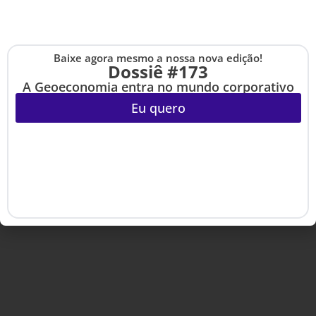
Copyright © 2020-2025 HSM Management. Todos os direitos
reservados.
Baixe agora mesmo a nossa nova edição!
Cadastre-se na no
Dossiê #173
The Up
A Geoeconomia entra no mundo corporativo
Eu quero