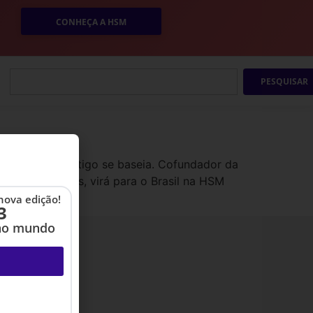
CONHEÇA A HSM
PESQUISAR
hlights este artigo se baseia. Cofundador da
e com inovações, virá para o Brasil na HSM
nova edição!
3
no mundo