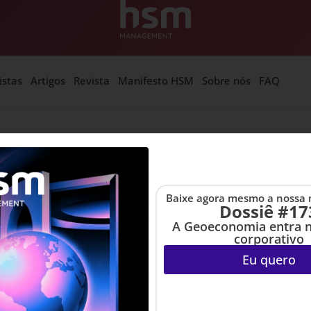
istas
Artigos
Revista
Manifesto HSM
Sobre nós
FAQ
nciais, com Michael Malone e Yuri Van Geest, em cujos hig
le do Silício que busca resolver os problemas da humanidad
Baixe agora mesmo a nossa 
Dossiê #17
A Geoeconomia entra 
corporativo
Eu quero