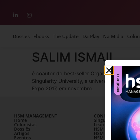
Dossiês
Ebooks
The Update
Dá Play
Na Mídia
Colun
SALIM ISMAIL
é coautor do best-seller Organizações Expone
Singularity University, a universidade do Va
Expo 2017, em novembro.
HSM MANAGEMENT
CONHEÇA A HSM
Home
SingularityU Brazil
Colunistas
Learning Village
Dossiês
HSM University
Artigos
HSM Mais
Eventos
HSM Academy