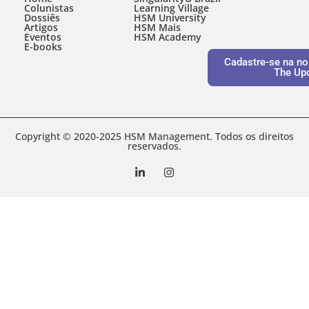
Colunistas
Learning Village
Dossiês
HSM University
Artigos
HSM Mais
Eventos
HSM Academy
E-books
Cadastre-se na no
The Up
Copyright © 2020-2025 HSM Management. Todos os direitos
reservados.