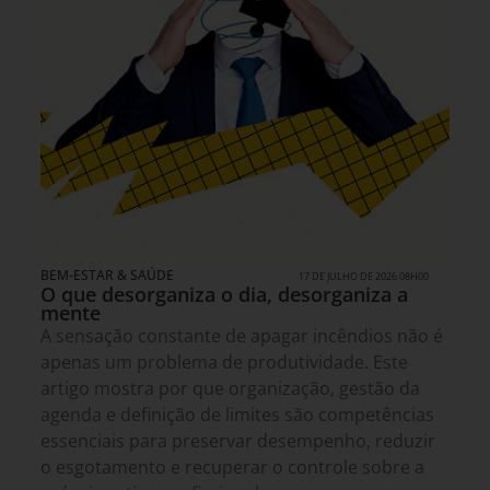
BEM-ESTAR & SAÚDE
17 DE JULHO DE 2026 08H00
O que desorganiza o dia, desorganiza a
mente
A sensação constante de apagar incêndios não é
apenas um problema de produtividade. Este
artigo mostra por que organização, gestão da
agenda e definição de limites são competências
essenciais para preservar desempenho, reduzir
o esgotamento e recuperar o controle sobre a