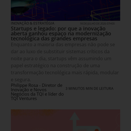
INOVAÇÃO & ESTRATÉGIA
18 DE JULHO DE 2026 07H00
Startups e legado: por que a inovação
aberta ganhou espaço na modernização
tecnológica das grandes empresas
Enquanto a maioria das empresas não pode se
dar ao luxo de substituir sistemas críticos da
noite para o dia, startups vêm assumindo um
papel estratégico na construção de uma
transformação tecnológica mais rápida, modular
e segura.
Philippe Rosa - Diretor de
3 MINUTOS MIN DE LEITURA
Inovação e Novos
Negócios da TQI e líder do
TQI Ventures