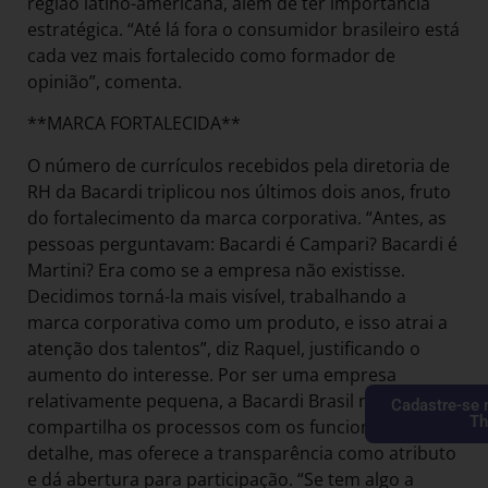
região latino-americana, além de ter importância
estratégica. “Até lá fora o consumidor brasileiro está
cada vez mais fortalecido como formador de
opinião”, comenta.
**MARCA FORTALECIDA**
O número de currículos recebidos pela diretoria de
RH da Bacardi triplicou nos últimos dois anos, fruto
do fortalecimento da marca corporativa. “Antes, as
pessoas perguntavam: Bacardi é Campari? Bacardi é
Martini? Era como se a empresa não existisse.
Decidimos torná-la mais visível, trabalhando a
marca corporativa como um produto, e isso atrai a
atenção dos talentos”, diz Raquel, justificando o
aumento do interesse. Por ser uma empresa
relativamente pequena, a Bacardi Brasil não
Cadastre-se 
Th
compartilha os processos com os funcionários em
detalhe, mas oferece a transparência como atributo
e dá abertura para participação. “Se tem algo a