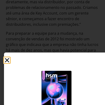
diretamente, mas via distribuidor, por conta de
problemas de relacionamento no passado. Criamos
até uma área de Key Account, com um gerente
sênior, e começamos a fazer encontro de
distribuidores, inclusive com premiações.”
Para preparar a equipe para a mudança, na
convenção de vendas de 2012 foi mostrado um
gráfico que indicava que a empresa não tinha lucros
há mais de dez anos, mas que havia potencial para
crescer, com iniciativas de investimento em marca e
mudanças na forma de trabalhar. “As pessoas que
participaram da convenção não sabiam que
trabalhavam há anos sem entregar nada.
A apresentação teve o impacto que queríamos”,
revela Raquel. Para ela, as pessoas às vezes
resistem à mudança porque não enxergam a
necessidade de mudar. A equipe de vendas recebeu
treinamentos que incluíram até o preparo de