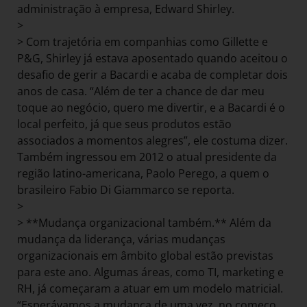
administração à empresa, Edward Shirley.
>
> Com trajetória em companhias como Gillette e
P&G, Shirley já estava aposentado quando aceitou o
desafio de gerir a Bacardi e acaba de completar dois
anos de casa. “Além de ter a chance de dar meu
toque ao negócio, quero me divertir, e a Bacardi é o
local perfeito, já que seus produtos estão
associados a momentos alegres”, ele costuma dizer.
Também ingressou em 2012 o atual presidente da
região latino-americana, Paolo Perego, a quem o
brasileiro Fabio Di Giammarco se reporta.
>
> **Mudança organizacional também.** Além da
mudança da liderança, várias mudanças
organizacionais em âmbito global estão previstas
para este ano. Algumas áreas, como TI, marketing e
RH, já começaram a atuar em um modelo matricial.
“Esperávamos a mudança de uma vez, no começo