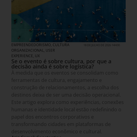
EMPREENDEDORISMO
,
CULTURA
18 DE JULHO DE 2026 14H00
ORGANIZACIONAL
,
USER
EXPERIENCE, UX
Se o evento é sobre cultura, por que a
decisão ainda é sobre logística?
À medida que os eventos se consolidam como
ferramentas de cultura, engajamento e
construção de relacionamentos, a escolha dos
destinos deixa de ser uma decisão operacional.
Este artigo explora como experiências, conexões
humanas e identidade local estão redefinindo o
papel dos encontros corporativos e
transformando cidades em plataformas de
desenvolvimento econômico e cultural.