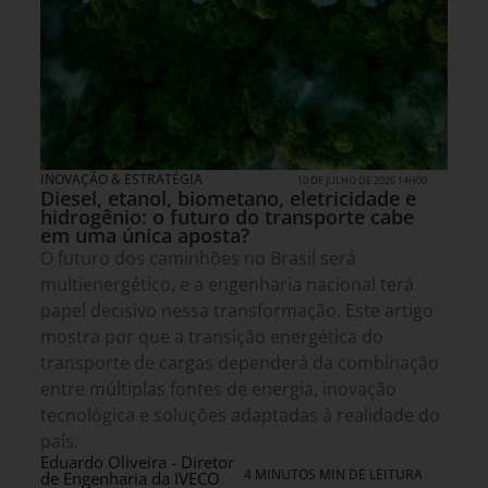
INOVAÇÃO & ESTRATÉGIA
10 DE JULHO DE 2026 14H00
Diesel, etanol, biometano, eletricidade e
hidrogênio: o futuro do transporte cabe
em uma única aposta?
O futuro dos caminhões no Brasil será
multienergético, e a engenharia nacional terá
papel decisivo nessa transformação. Este artigo
mostra por que a transição energética do
transporte de cargas dependerá da combinação
entre múltiplas fontes de energia, inovação
tecnológica e soluções adaptadas à realidade do
país.
Eduardo Oliveira - Diretor
4 MINUTOS MIN DE LEITURA
de Engenharia da IVECO