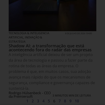
TECNOLOGIA & INTELIGENCIA
8 DE JULHO DE 2026 15H00
ARTIFICIAL
,
INOVAÇÃO &
ESTRATÉGIA
Shadow AI: a transformação que está
acontecendo fora do radar das empresas
A inteligência artificial deixou de ser um projeto
da área de tecnologia e passou a fazer parte da
rotina de todas as áreas da empresa. O
problema é que, em muitos casos, sua adoção
avança mais rápido do que os mecanismos de
segurança, compliance e governança capazes de
sustentá-la.
Rodrigo Hülsenbeck - CEO
3 MINUTOS MIN DE LEITURA
da Premiersoft
1
2
3
4
5
6
7
8
9
10