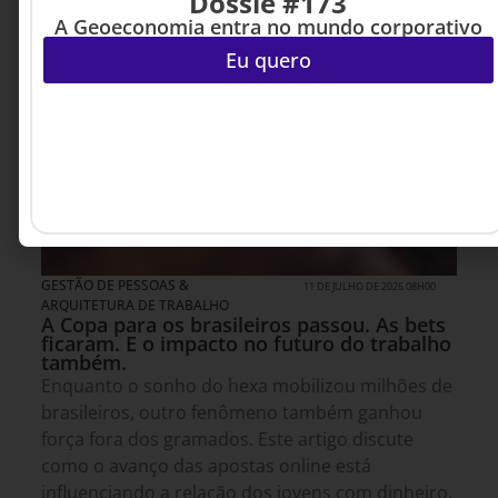
Dossiê #173
A Geoeconomia entra no mundo corporativo
Eu quero
GESTÃO DE PESSOAS &
11 DE JULHO DE 2026 08H00
ARQUITETURA DE TRABALHO
A Copa para os brasileiros passou. As bets
ficaram. E o impacto no futuro do trabalho
também.
Enquanto o sonho do hexa mobilizou milhões de
brasileiros, outro fenômeno também ganhou
força fora dos gramados. Este artigo discute
como o avanço das apostas online está
influenciando a relação dos jovens com dinheiro,