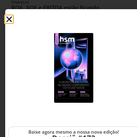
FINANÇAS
ROA, ROE e EBITDA estão ficando
obsoletos?
O mercado aprendeu a medir estoques, fábricas
e patrimônio físico. Mas como medir inteligência,
dados e conhecimento? O desafio das empresas
hoje não é apenas criar valor, mas desenvolver
métricas capazes de reconhecê-lo.
Carolina Almeida Cruz -
6 MINUTOS MIN DE LEITURA
Cofundadora e CEO da C-
MORE
Baixe agora mesmo a nossa nova edição!