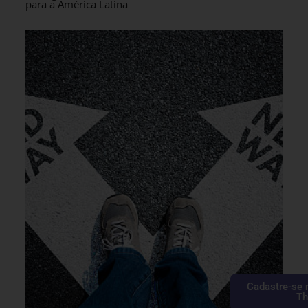
para a América Latina
Cadastre-se 
Th