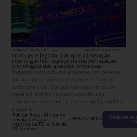
INOVAÇÃO & ESTRATÉGIA
18 DE JULHO DE 2026 07H00
Startups e legado: por que a inovação
aberta ganhou espaço na modernização
tecnológica das grandes empresas
Enquanto a maioria das empresas não pode se
dar ao luxo de substituir sistemas críticos da
noite para o dia, startups vêm assumindo um
papel estratégico na construção de uma
transformação tecnológica mais rápida, modular
e segura.
Philippe Rosa - Diretor de
Cadastre-se 
3 MINUTOS MIN DE LEITURA
Inovação e Novos
Th
Negócios da TQI e líder do
TQI Ventures