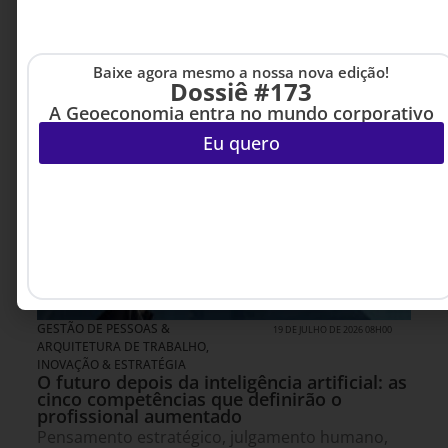
Baixe agora mesmo a nossa nova edição!
Dossiê #173
A Geoeconomia entra no mundo corporativo
Eu quero
GESTÃO DE PESSOAS &
19 DE JULHO DE 2026 08H00
ARQUITETURA DE TRABALHO
,
INOVAÇÃO & ESTRATÉGIA
O futuro depois da inteligência artificial: as
cinco competências que definirão o
profissional aumentado
Pensamento estratégico, julgamento humano,