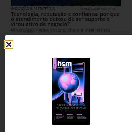
INOVAÇÃO & ESTRATÉGIA
19 DE JULHO DE 2026 14H00
Tecnologia, reputação e confiança: por que
o atendimento deixou de ser suporte e
virou ativo de negócio?
WhatsApp, redes sociais, chats e inteligência
artificial mudaram a forma como as empresas se
relacionam com seus clientes. O desafio agora
não é apenas responder mais rápido, mas
transformar cada interação em uma
oportunidade de fortalecer confiança, reputação
e valor de marca.
Edson Alves - CEO da
3 MINUTOS MIN DE LEITURA
Ikatec