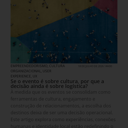
EMPREENDEDORISMO
,
CULTURA
18 DE JULHO DE 2026 14H00
ORGANIZACIONAL
,
USER
EXPERIENCE, UX
Se o evento é sobre cultura, por que a
decisão ainda é sobre logística?
À medida que os eventos se consolidam como
ferramentas de cultura, engajamento e
construção de relacionamentos, a escolha dos
destinos deixa de ser uma decisão operacional.
Este artigo explora como experiências, conexões
humanas e identidade local estão redefinindo o