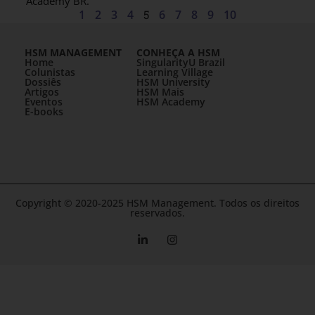
Academy BR.
1
2
3
4
5
6
7
8
9
10
HSM MANAGEMENT
CONHEÇA A HSM
Home
SingularityU Brazil
Colunistas
Learning Village
Dossiês
HSM University
Artigos
HSM Mais
Eventos
HSM Academy
E-books
Copyright © 2020-2025 HSM Management. Todos os direitos
reservados.