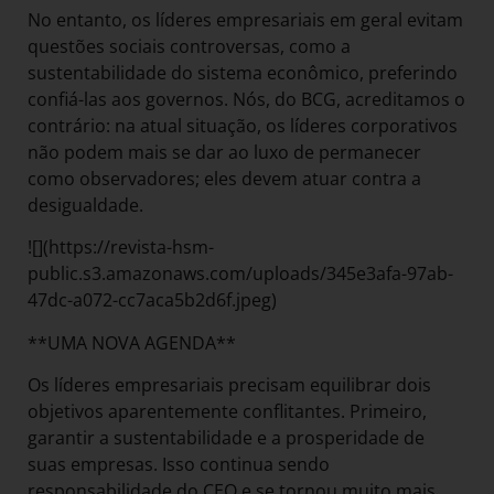
No entanto, os líderes empresariais em geral evitam
questões sociais controversas, como a
sustentabilidade do sistema econômico, preferindo
confiá-las aos governos. Nós, do BCG, acreditamos o
contrário: na atual situação, os líderes corporativos
não podem mais se dar ao luxo de permanecer
como observadores; eles devem atuar contra a
desigualdade.
![](https://revista-hsm-
public.s3.amazonaws.com/uploads/345e3afa-97ab-
47dc-a072-cc7aca5b2d6f.jpeg)
**UMA NOVA AGENDA**
Os líderes empresariais precisam equilibrar dois
objetivos aparentemente conflitantes. Primeiro,
garantir a sustentabilidade e a prosperidade de
suas empresas. Isso continua sendo
responsabilidade do CEO e se tornou muito mais