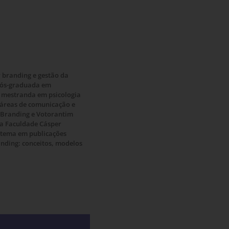
 branding e gestão da
Pós-graduada em
 mestranda em psicologia
s áreas de comunicação e
Branding e Votorantim
da Faculdade Cásper
o tema em publicações
anding: conceitos, modelos