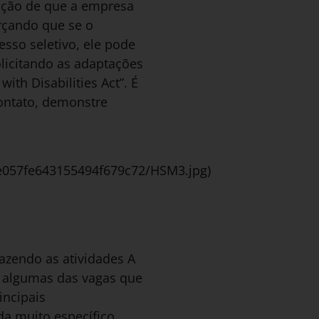
cação de que a empresa
rçando que se o
esso seletivo, ele pode
licitando as adaptações
th Disabilities Act”. É
contato, demonstre
e057fe643155494f679c72/HSM3.jpg)
azendo as atividades A
m algumas das vagas que
incipais
a muito específico,