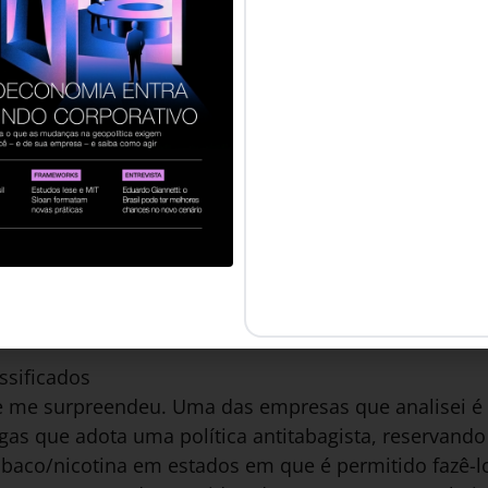
aixa salarial geralmente é acompanhada de um texto 
 final será tomada de acordo com a formação e a exp
es remotas, é comum também ver duas faixas salariai
para quem mora nas cidades de Nova York e São Fran
e vida mais elevados nesses lugares. Um tema simil
 vale-refeição, que às vezes é padronizado na empre
cidades pequenas e para quem trabalha em grandes 
a alimentação fora de casa.
net/ucp6tw9r5u7d/4tUEx7pSmM8hg2dfONbFR/21ee99c8
ão de faixa salarial geral e faixa específica para São Francisco e Nov
ssificados
 e me surpreendeu. Uma das empresas que analisei é 
as que adota uma política antitabagista, reservando 
abaco/nicotina em estados em que é permitido fazê-l