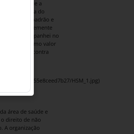
explicando que a
eriência prévia do
s na vaga: a padrão e
cisco, aparentemente
ar que já acompanhei no
sa e tem o mesmo valor
centros e encontra
b0a91874a85355e8ceed7b27/HSM_1.jpg)
a York.
da área de saúde e
o direito de não
o. A organização