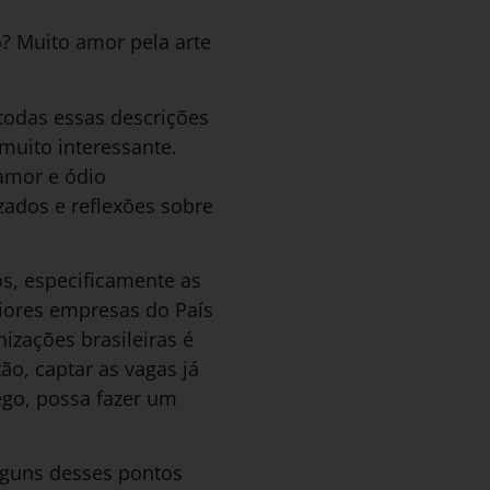
o? Muito amor pela arte
 todas essas descrições
 muito interessante.
amor e ódio
ados e reflexões sobre
s, especificamente as
aiores empresas do País
nizações brasileiras é
ão, captar as vagas já
ego, possa fazer um
alguns desses pontos