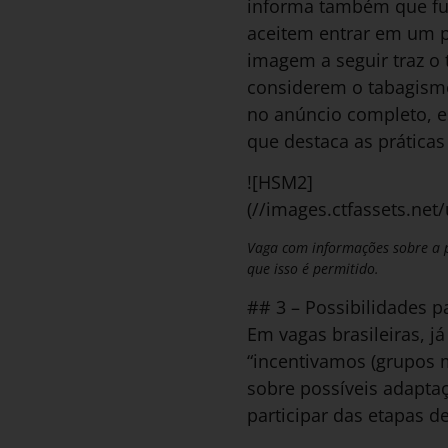
informa também que fum
aceitem entrar em um 
imagem a seguir traz o
considerem o tabagismo
no anúncio completo, e
que destaca as práticas
![HSM2]
(//images.ctfassets.n
Vaga com informações sobre a po
que isso é permitido.
## 3 – Possibilidades p
Em vagas brasileiras, j
“incentivamos (grupos 
sobre possíveis adapta
participar das etapas d