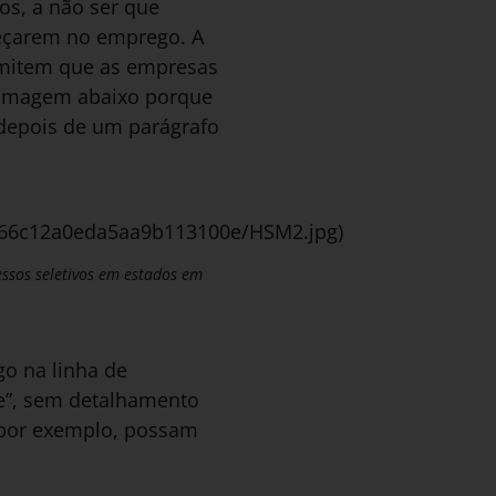
s, a não ser que
eçarem no emprego. A
ermitem que as empresas
a imagem abaixo porque
 depois de um parágrafo
f66c12a0eda5aa9b113100e/HSM2.jpg)
essos seletivos em estados em
go na linha de
de”, sem detalhamento
 por exemplo, possam