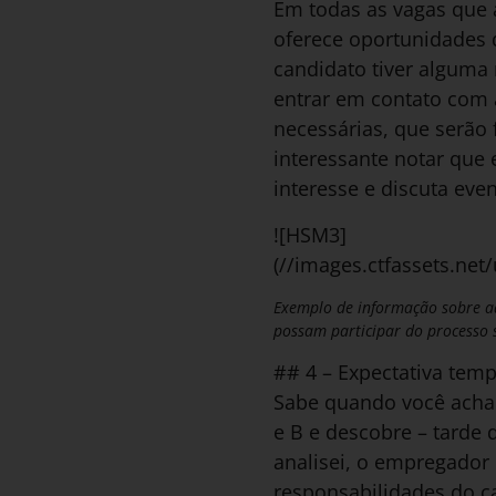
Em todas as vagas que 
oferece oportunidades 
candidato tiver alguma 
entrar em contato com 
necessárias, que serão 
interessante notar que
interesse e discuta eve
![HSM3]
(//images.ctfassets.n
Exemplo de informação sobre 
possam participar do processo s
## 4 – Expectativa temp
Sabe quando você acha 
e B e descobre – tarde
analisei, o empregador 
responsabilidades do c