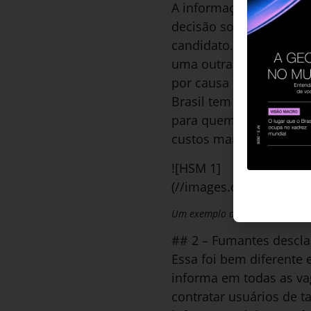
A informação sobre a f
decisão sobre o salário
candidato. Para posiçõ
uma outra, mais alta, 
por causa dos custos d
Brasil tem a ver com o
para quem trabalha em 
custos mais altos para 
![HSM 1]
(//images.ctfassets.
Um exemplo de vaga com divulgaç
## 2 – Fumantes descla
Essa foi bem diferente
informa em todas as vag
contratar usuários de t