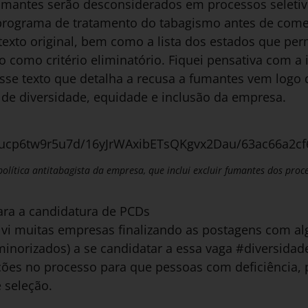
antes serão desconsiderados em processos seletivo
programa de tratamento do tabagismo antes de com
 texto original, bem como a lista dos estados que p
 como critério eliminatório. Fiquei pensativa com 
sse texto que detalha a recusa a fumantes vem logo
 de diversidade, equidade e inclusão da empresa.
et/ucp6tw9r5u7d/16yJrWAxibETsQKgvx2Dau/63ac66a2c
lítica antitabagista da empresa, que inclui excluir fumantes dos proc
ara a candidatura de PCDs
á vi muitas empresas finalizando as postagens com al
minorizados) a se candidatar a essa vaga #diversida
ções no processo para que pessoas com deficiência,
e seleção.