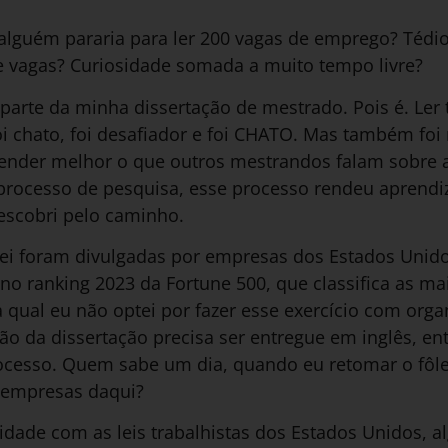
 alguém pararia para ler 200 vagas de emprego? Tédi
e vagas? Curiosidade somada a muito tempo livre?
ez parte da minha dissertação de mestrado. Pois é. Ler
foi chato, foi desafiador e foi CHATO. Mas também foi
ntender melhor o que outros mestrandos falam sobre 
rocesso de pesquisa, esse processo rendeu aprendiz
escobri pelo caminho.
sei foram divulgadas por empresas dos Estados Unido
no ranking 2023 da Fortune 500, que classifica as m
a qual eu não optei por fazer esse exercício com orga
 da dissertação precisa ser entregue em inglês, ent
processo. Quem sabe um dia, quando eu retomar o fôl
 empresas daqui?
idade com as leis trabalhistas dos Estados Unidos, 