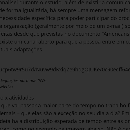
analisei durante o estudo, além de existir a comuni
de forma igualitária, há sempre uma mensagem refo
necessidade específica para poder participar do proc
a organização (geralmente por meio de um e-mail) so
feitas desde que previstas no documento “Americans wi
 existe um canal aberto para que a pessoa entre em 
ntuais adaptações.
et/ucp6tw9r5u7d/Nuvw9dKxiqZe9hqgQJUKe/0c90ecff64
adequações para que PCDs
eletivo.
o x atividades
que vai passar a maior parte do tempo no trabalho f
 demais – que elas são a exceção no seu dia a dia? E
detalha a distribuição esperada de tempo entre as pr
argo, como no exemplo da imagem abaixo. Não é nad