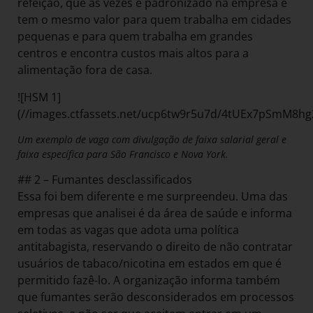
refeição, que às vezes é padronizado na empresa e
tem o mesmo valor para quem trabalha em cidades
pequenas e para quem trabalha em grandes
centros e encontra custos mais altos para a
alimentação fora de casa.
![HSM 1]
(//images.ctfassets.net/ucp6tw9r5u7d/4tUEx7pSmM8
Um exemplo de vaga com divulgação de faixa salarial geral e
faixa específica para São Francisco e Nova York.
## 2 – Fumantes desclassificados
Essa foi bem diferente e me surpreendeu. Uma das
empresas que analisei é da área de saúde e informa
em todas as vagas que adota uma política
antitabagista, reservando o direito de não contratar
usuários de tabaco/nicotina em estados em que é
permitido fazê-lo. A organização informa também
que fumantes serão desconsiderados em processos