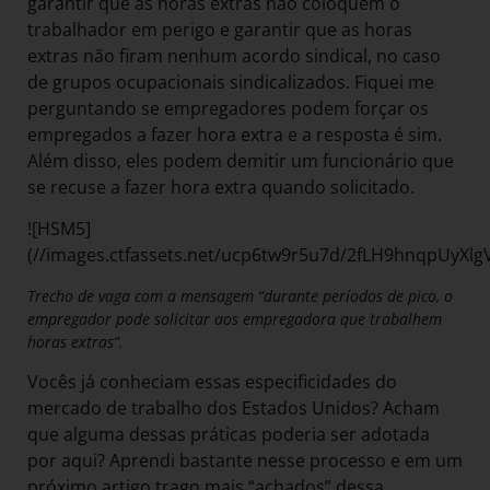
garantir que as horas extras não coloquem o
trabalhador em perigo e garantir que as horas
extras não firam nenhum acordo sindical, no caso
de grupos ocupacionais sindicalizados. Fiquei me
perguntando se empregadores podem forçar os
empregados a fazer hora extra e a resposta é sim.
Além disso, eles podem demitir um funcionário que
se recuse a fazer hora extra quando solicitado.
![HSM5]
(//images.ctfassets.net/ucp6tw9r5u7d/2fLH9hnqpUyXl
Trecho de vaga com a mensagem “durante períodos de pico, o
empregador pode solicitar aos empregadora que trabalhem
horas extras”.
Vocês já conheciam essas especificidades do
mercado de trabalho dos Estados Unidos? Acham
que alguma dessas práticas poderia ser adotada
por aqui? Aprendi bastante nesse processo e em um
próximo artigo trago mais “achados” dessa