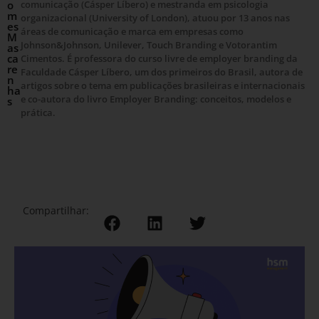
o
comunicação (Cásper Líbero) e mestranda em psicologia
m
organizacional (University of London), atuou por 13 anos nas
es
áreas de comunicação e marca em empresas como
M
Johnson&Johnson, Unilever, Touch Branding e Votorantim
as
ca
Cimentos. É professora do curso livre de employer branding da
re
Faculdade Cásper Líbero, um dos primeiros do Brasil, autora de
n
artigos sobre o tema em publicações brasileiras e internacionais
ha
e co-autora do livro Employer Branding: conceitos, modelos e
s
prática.
Compartilhar: