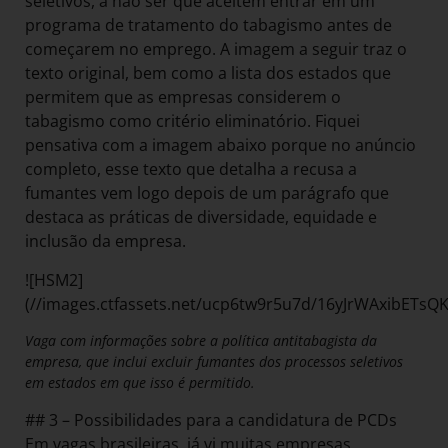
seletivos, a não ser que aceitem entrar em um
programa de tratamento do tabagismo antes de
começarem no emprego. A imagem a seguir traz o
texto original, bem como a lista dos estados que
permitem que as empresas considerem o
tabagismo como critério eliminatório. Fiquei
pensativa com a imagem abaixo porque no anúncio
completo, esse texto que detalha a recusa a
fumantes vem logo depois de um parágrafo que
destaca as práticas de diversidade, equidade e
inclusão da empresa.
![HSM2]
(//images.ctfassets.net/ucp6tw9r5u7d/16yJrWAxibETs
Vaga com informações sobre a política antitabagista da
empresa, que inclui excluir fumantes dos processos seletivos
em estados em que isso é permitido.
## 3 – Possibilidades para a candidatura de PCDs
Em vagas brasileiras, já vi muitas empresas