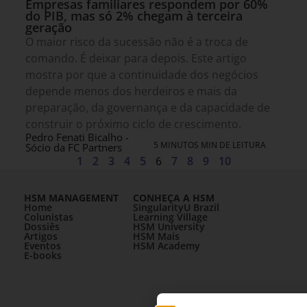
Empresas familiares respondem por 60%
do PIB, mas só 2% chegam à terceira
geração
O maior risco da sucessão não é a troca de
comando. É deixar para depois. Este artigo
mostra por que a continuidade dos negócios
depende menos dos herdeiros e mais da
preparação, da governança e da capacidade de
construir o próximo ciclo de crescimento.
Pedro Fenati Bicalho -
5 MINUTOS MIN DE LEITURA
Sócio da FC Partners
1
2
3
4
5
6
7
8
9
10
HSM MANAGEMENT
CONHEÇA A HSM
Home
SingularityU Brazil
Colunistas
Learning Village
Dossiês
HSM University
Artigos
HSM Mais
Eventos
HSM Academy
E-books