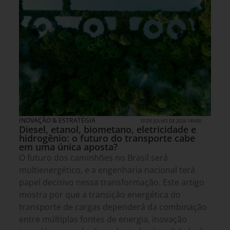
INOVAÇÃO & ESTRATÉGIA
10 DE JULHO DE 2026 14H00
Diesel, etanol, biometano, eletricidade e
hidrogênio: o futuro do transporte cabe
em uma única aposta?
O futuro dos caminhões no Brasil será
multienergético, e a engenharia nacional terá
papel decisivo nessa transformação. Este artigo
mostra por que a transição energética do
transporte de cargas dependerá da combinação
entre múltiplas fontes de energia, inovação