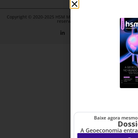
Copyright © 2020-2025 HSM Management. Todos os direitos
reservados.
Baixe agora mesmo 
Dossi
A Geoeconomia entra