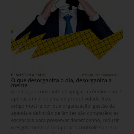
BEM-ESTAR & SAÚDE
17 DE JULHO DE 2026 08H00
O que desorganiza o dia, desorganiza a
mente
A sensação constante de apagar incêndios não é
apenas um problema de produtividade. Este
artigo mostra por que organização, gestão da
agenda e definição de limites são competências
essenciais para preservar desempenho, reduzir
o esgotamento e recuperar o controle sobre a