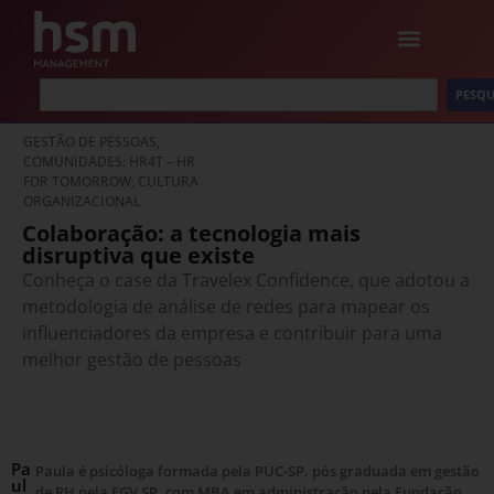
PESQU
GESTÃO DE PESSOAS,
COMUNIDADES: HR4T – HR
FOR TOMORROW, CULTURA
ORGANIZACIONAL
Colaboração: a tecnologia mais
disruptiva que existe
Conheça o case da Travelex Confidence, que adotou a
metodologia de análise de redes para mapear os
influenciadores da empresa e contribuir para uma
melhor gestão de pessoas
Pa
Paula é psicóloga formada pela PUC-SP, pós graduada em gestão
ul
de RH pela FGV SP, com MBA em administração pela Fundação