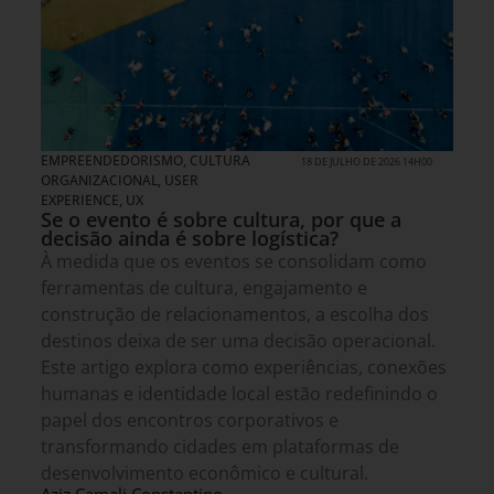
EMPREENDEDORISMO
,
CULTURA
18 DE JULHO DE 2026 14H00
ORGANIZACIONAL
,
USER
EXPERIENCE, UX
Se o evento é sobre cultura, por que a
decisão ainda é sobre logística?
À medida que os eventos se consolidam como
ferramentas de cultura, engajamento e
construção de relacionamentos, a escolha dos
destinos deixa de ser uma decisão operacional.
Este artigo explora como experiências, conexões
humanas e identidade local estão redefinindo o
papel dos encontros corporativos e
transformando cidades em plataformas de
desenvolvimento econômico e cultural.