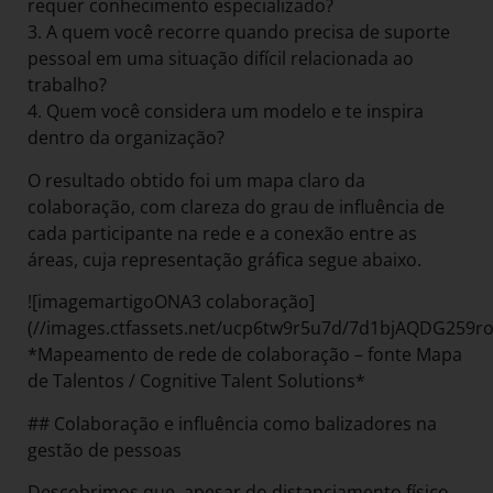
requer conhecimento especializado?
3. A quem você recorre quando precisa de suporte
pessoal em uma situação difícil relacionada ao
trabalho?
4. Quem você considera um modelo e te inspira
dentro da organização?
O resultado obtido foi um mapa claro da
colaboração, com clareza do grau de influência de
cada participante na rede e a conexão entre as
áreas, cuja representação gráfica segue abaixo.
![imagemartigoONA3 colaboração]
(//images.ctfassets.net/ucp6tw9r5u7d/7d1bjAQDG25
*Mapeamento de rede de colaboração – fonte Mapa
de Talentos / Cognitive Talent Solutions*
## Colaboração e influência como balizadores na
gestão de pessoas
Descobrimos que, apesar do distanciamento físico,