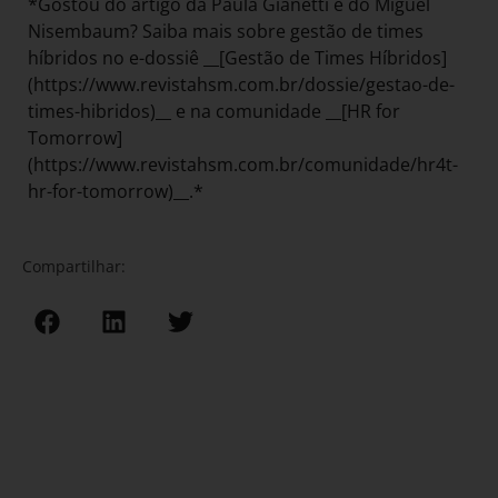
*Gostou do artigo da Paula Gianetti e do Miguel
Nisembaum? Saiba mais sobre gestão de times
híbridos no e-dossiê __[Gestão de Times Híbridos]
(https://www.revistahsm.com.br/dossie/gestao-de-
times-hibridos)__ e na comunidade __[HR for
Tomorrow]
(https://www.revistahsm.com.br/comunidade/hr4t-
hr-for-tomorrow)__.*
Compartilhar: