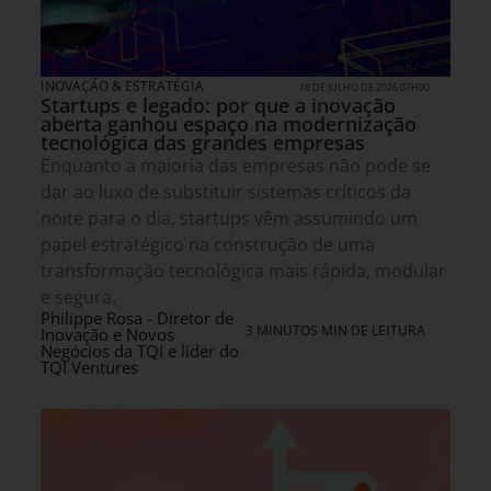
INOVAÇÃO & ESTRATÉGIA
18 DE JULHO DE 2026 07H00
Startups e legado: por que a inovação
aberta ganhou espaço na modernização
tecnológica das grandes empresas
Enquanto a maioria das empresas não pode se
dar ao luxo de substituir sistemas críticos da
noite para o dia, startups vêm assumindo um
papel estratégico na construção de uma
transformação tecnológica mais rápida, modular
e segura.
Philippe Rosa - Diretor de
3 MINUTOS MIN DE LEITURA
Inovação e Novos
Negócios da TQI e líder do
TQI Ventures