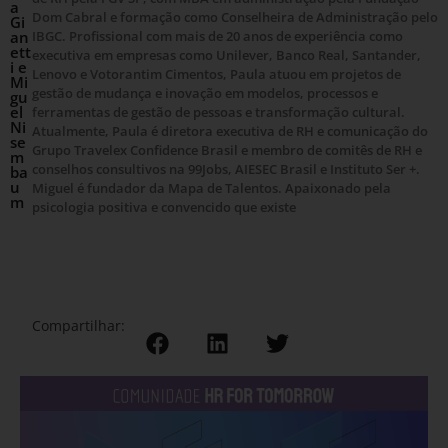
a
Dom Cabral e formação como Conselheira de Administração pelo
Gi
an
IBGC. Profissional com mais de 20 anos de experiência como
ett
executiva em empresas como Unilever, Banco Real, Santander,
i e
Lenovo e Votorantim Cimentos, Paula atuou em projetos de
Mi
gestão de mudança e inovação em modelos, processos e
gu
el
ferramentas de gestão de pessoas e transformação cultural.
Ni
Atualmente, Paula é diretora executiva de RH e comunicação do
se
Grupo Travelex Confidence Brasil e membro de comitês de RH e
m
conselhos consultivos na 99Jobs, AIESEC Brasil e Instituto Ser +.
ba
u
Miguel é fundador da Mapa de Talentos. Apaixonado pela
m
psicologia positiva e convencido que existe
Compartilhar: