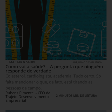
BEM-ESTAR & SAÚDE
15 DE JUNHO DE 2026 15H00
Como vai a saúde? – A pergunta que ninguém
responde de verdade
Colesterol, cardiologista, academia. Tudo certo. Só
falta mencionar o que, de fato, está tirando as
pessoas de campo.
Rubens Pimentel - CEO da
2 MINUTOS MIN DE LEITURA
Trajeto Desenvolvimento
Empresarial