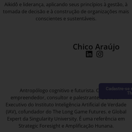
Aikidô e liderança, aplicando seus princípios à gestão, à
tomada de decisão e à construção de organizações mais
conscientes e sustentáveis.
Chico Araújo
Cadastre-se 
Antropólogo cognitivo e futurista. Chico é
Th
empreendedor, consultor e palestrante. É Diretor
Executivo do Instituto Inteligência Artificial de Verdade
(IAV), cofundador do The Long Game Futures. e Global
Expert da Singularity University. É uma referência em
Strategic Foresight e Amplificação Hunana.