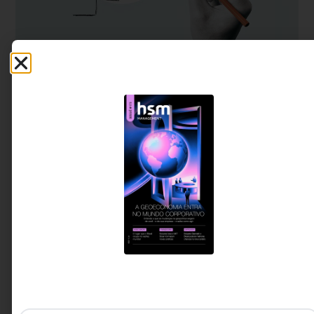
LIDERANÇA
O papel do líder: Tudo como antes, mas com
uma abordagem mais moderna!
Liderar é mais do que inspirar pelo exemplo: é sobre
comunicação clara, decisões assertivas e
desenvolvimento de talentos para construir equipes
produtivas e alinhada
Rubens Pimentel
4 MIN DE LEITURA