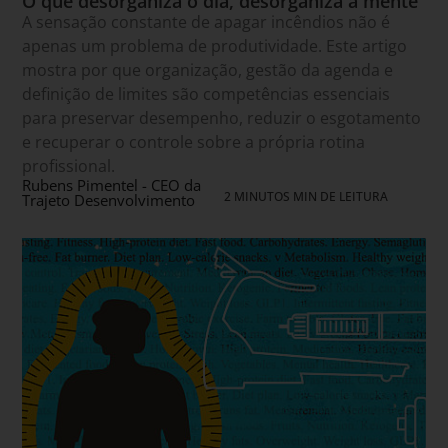
O que desorganiza o dia, desorganiza a mente
A sensação constante de apagar incêndios não é
apenas um problema de produtividade. Este artigo
mostra por que organização, gestão da agenda e
definição de limites são competências essenciais
para preservar desempenho, reduzir o esgotamento
e recuperar o controle sobre a própria rotina
profissional.
Rubens Pimentel - CEO da
2 MINUTOS MIN DE LEITURA
Trajeto Desenvolvimento