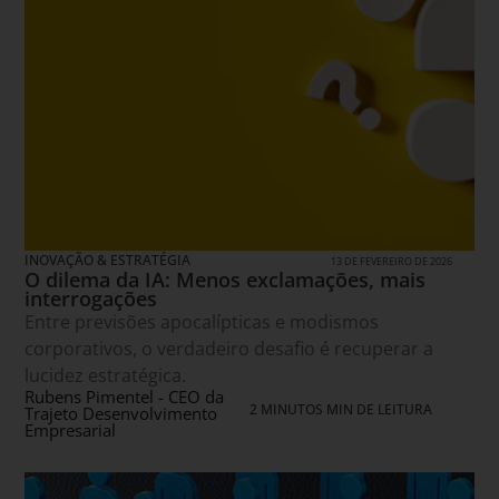
INOVAÇÃO & ESTRATÉGIA
13 DE FEVEREIRO DE 2026
O dilema da IA: Menos exclamações, mais
interrogações
Entre previsões apocalípticas e modismos
corporativos, o verdadeiro desafio é recuperar a
lucidez estratégica.
Rubens Pimentel - CEO da
2 MINUTOS MIN DE LEITURA
Trajeto Desenvolvimento
Empresarial