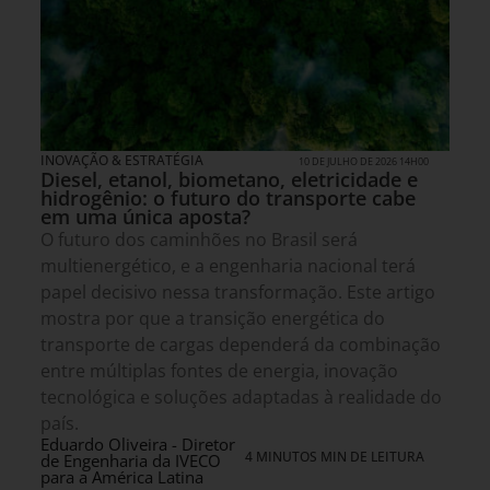
INOVAÇÃO & ESTRATÉGIA
10 DE JULHO DE 2026 14H00
Diesel, etanol, biometano, eletricidade e
hidrogênio: o futuro do transporte cabe
em uma única aposta?
O futuro dos caminhões no Brasil será
multienergético, e a engenharia nacional terá
papel decisivo nessa transformação. Este artigo
mostra por que a transição energética do
transporte de cargas dependerá da combinação
entre múltiplas fontes de energia, inovação
tecnológica e soluções adaptadas à realidade do
país.
Eduardo Oliveira - Diretor
4 MINUTOS MIN DE LEITURA
de Engenharia da IVECO
para a América Latina