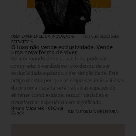
USER EXPERIENCE, UX
,
INOVAÇÃO &
12 DE JULHO DE 2026 08H00
ESTRATÉGIA
O luxo não vende exclusividade. Vende
uma nova forma de viver.
Em um mundo onde quase tudo pode ser
comprado, o verdadeiro luxo deixou de ser
exclusividade e passou a ser simplicidade. Este
artigo mostra por que as empresas mais valiosas
da próxima década serão aquelas capazes de
eliminar complexidade, reduzir decisões e
transformar experiência em significado.
Bruno Mazanek - CEO da
5 MINUTOS MIN DE LEITURA
Zanek