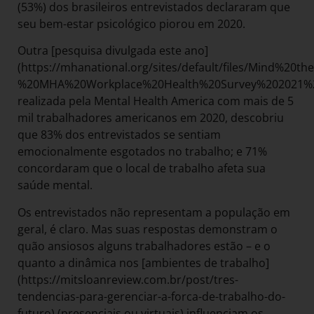
(53%) dos brasileiros entrevistados declararam que
seu bem-estar psicológico piorou em 2020.
Outra [pesquisa divulgada este ano]
(https://mhanational.org/sites/default/files/Mind%20
%20MHA%20Workplace%20Health%20Survey%202021%202
realizada pela Mental Health America com mais de 5
mil trabalhadores americanos em 2020, descobriu
que 83% dos entrevistados se sentiam
emocionalmente esgotados no trabalho; e 71%
concordaram que o local de trabalho afeta sua
saúde mental.
Os entrevistados não representam a população em
geral, é claro. Mas suas respostas demonstram o
quão ansiosos alguns trabalhadores estão – e o
quanto a dinâmica nos [ambientes de trabalho]
(https://mitsloanreview.com.br/post/tres-
tendencias-para-gerenciar-a-forca-de-trabalho-do-
futuro) (presenciais ou virtuais) influenciam os