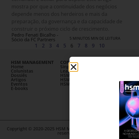
mostra por que a continuidade dos negócios
depende menos dos herdeiros e mais da
preparação, da governança e da capacidade de
construir o próximo ciclo de crescimento.
Pedro Fenati Bicalho -
5 MINUTOS MIN DE LEITURA
Sócio da FC Partners
1
2
3
4
5
6
7
8
9
10
HSM MANAGEMENT
CONHEÇA A HSM
Home
SingularityU Brazil
Colunistas
Learning Village
Dossiês
HSM University
Artigos
HSM Mais
Eventos
HSM Academy
E-books
Copyright © 2020-2025 HSM Management. Todos os direitos
reservados.