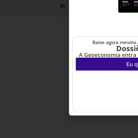
Baixe agora mesmo a
Dossi
A Geoeconomia entra 
Eu q