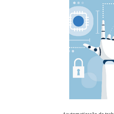
autossuficientes. Ness
minissingularidades já
toda a economia e o me
é importante perceber 
econômico em que cada 
futuro passará, cedo ou
de atividades econômic
Hologramas incorpor
de toque a avatares
por Maria Clara Lopes
Apesar da forte tendênci
outras tecnologias despo