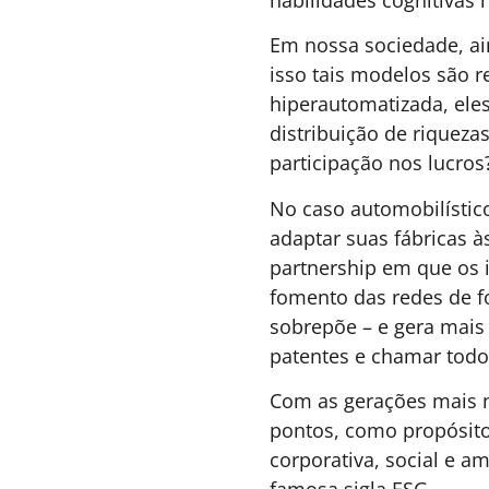
Pare de tentar prever o
mundo. Construa uma
empresa que aguenta vários.
Tarifas, conflitos geopolíticos, rupturas nas
cadeias de suprimentos e mudanças
regulatórias expõem uma fragilidade comum
em muitas organizações: a dependência de 
único cenário de futuro. Ao analisar os efeito
recentes do tarifaço sobre produtos
brasileiros, o artigo argumenta que a
verdadeira vantagem competitiva não está e
prever corretamente o próximo choque, mas
em construir operações capazes de se adapt
rapidamente a diferentes realidades sem
comprometer resultados.
Átila Persici Filho -
12 MINUTOS MIN 
CINO, professor de
LEITU
MBA e Pós-Tech na
FIAP e Conselheiro de
Inovação.