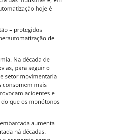
rar o trabalho a
humanos. Mas é a única
 University of Glasglow
ar uma nova camada de
cção e eletrônica
a nova técnica, a
ssidade de vestir luvas,
s pessoas estejam em
 mundo – e realmente
e vestir os equipamentos
, esse modelo dá um