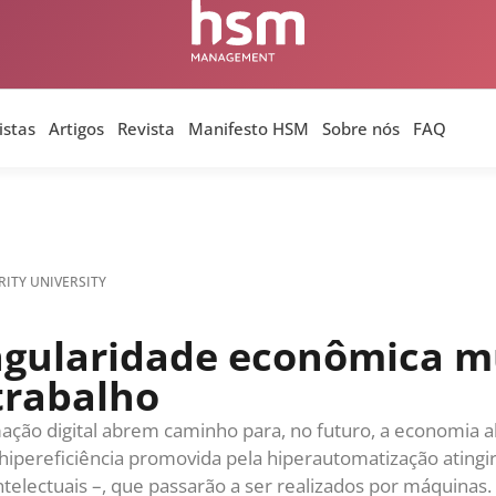
 humanas são recompensadas pela participação nos l
nda consideram-se trabalhos cognitivos como trabalh
reservados para reter talentos estratégicos. Mas, em
s possivelmente serão a grande parte dos empregos e
istas
Artigos
Revista
Manifesto HSM
Sobre nós
FAQ
as necessária para continuar movimentando a econom
 Talvez.
o, por exemplo, fabricantes centenários como Volks
às inovações capitaneadas no setor pela Tesla, bem 
ncentivos estejam presentes tanto para retenção de 
ornecedores. A Tesla evidencia uma matemática de c
 lucro – à matemática da competitividade quando dec
 o setor para inovar em conjunto em sua plataforma.
ovas vivenciando períodos de maior abundância eco
o e impacto, também entraram na equação. Questões
mbiental – passaram a fazer parte das agendas de go