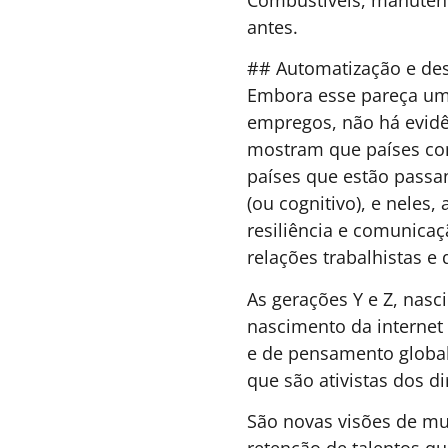
E, no futuro, é possíve
para emparelhar gráficos
experiência sensorial d
Compartilhar:
Artigos relacionados