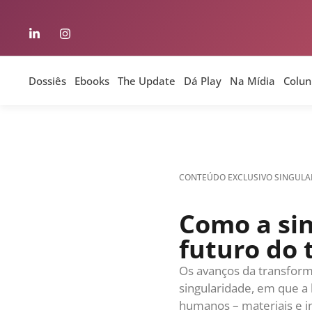
habilidades cognitivas
Em nossa sociedade, ai
isso tais modelos são 
hiperautomatizada, ele
Dossiês
Ebooks
The Update
Dá Play
Na Mídia
Colun
distribuição de riquez
participação nos lucros?
No caso automobilístic
adaptar suas fábricas 
partnership em que os i
fomento das redes de f
sobrepõe – e gera mais
patentes e chamar todo
Com as gerações mais n
pontos, como propósit
corporativa, social e a