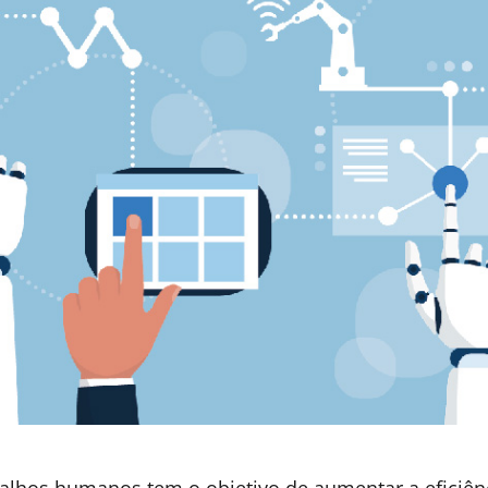
es contextos microeconômicos, podemos considerar 
 estão acontecendo e devem continuar se expandind
rcado de trabalho.
que análises detalhadas do futuro do trabalho depe
governo e cada empresa estão inseridos. Mas uma co
 tarde, pela ressignificação do trabalho humano e p
as, no caminho de transição para a economia expone
am sensação
a de o metaverso ser protagonista na criação de ambient
ntam para humanizar as relações A distância