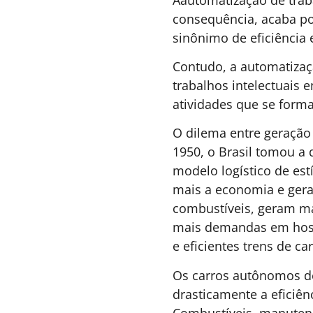
Realidades imersivas, 
distância e a necessid
tecnologia para isso?
Em artigo no Singularit
Ravinder Dahiya mostr
experiência aos usuário
dobráveis, os pesquisa
Aerohaptics, que cria a
a experiência é muito m
Segundo o artigo, com 
contato com o avatar d
sentir seu aperto de mã
(a atual geração de rea
passo além na experiênc