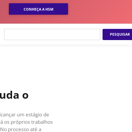
ucros das empresas.
CONHEÇA A HSM
os mais “nobres”, e por
 uma economia
xistentes. Como fazer a
PESQUISAR
ia? Todos teriam
wagen e Ford tentam
como criar modelos de
talentos quanto para
olaboração que se
ide abrir mão de
nômica, alguns outros
 de governança –
vernos e empresas, na