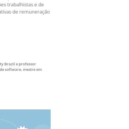
 atingiremos uma
ais – não seriam mais
alho de máquina, cenário
quina teriam a mesma
 entre empregar recursos
entes. Assim, elas se
ecnologia –, sejam
se nas transformações
lho que tinham o humano
 acontecem sem
s de produção inteiras