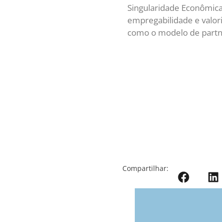
famosa sigla ESG.
O próximo passo de um
hipereficiência econôm
necessários para corrig
que podemos chamar de
Esse seria o momento 
função de valor na soci
humanos ou tecnológico
tornariam cada vez men
linhas de produção indus
Talvez uma singularida
dos postos de trabalho
como middle-man para g
intermediários?
Muitas tecnologias exp