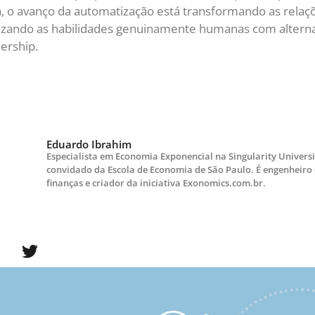
a economia hiperautomatizada seria então saber se
ica, em que trabalhos humanos – manuais e intelectu
ir ineficiências e poderiam ser substituídos por trab
 singularidade econômica.
em que os trabalhos humanos e os trabalhos de má
edade, ou seja, não haveria diferenças significativas
s nas linhas de produção, que se tornam autossufici
os dependentes de capital e trabalho – com uso de t
triais, sejam digitais.
de de toda economia pareça ainda distante, mas pen
 na pandemia. Quantos processos e perfis de traba
arantir sua eficiência foram automatizados e hoje
onenciais estão sendo empregadas para tornar cadeia