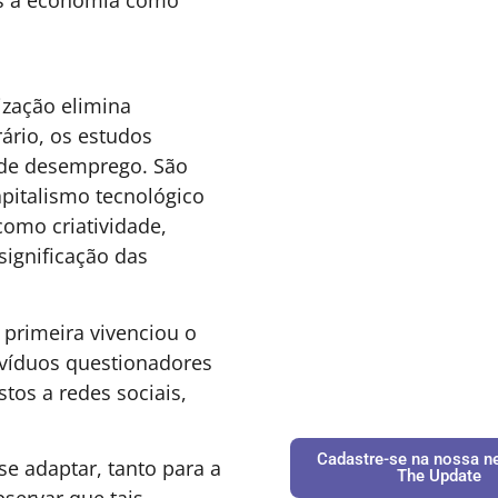
sponíveis no mercado
s e incluir o olfato na
Cadastre-se na nossa ne
The Update