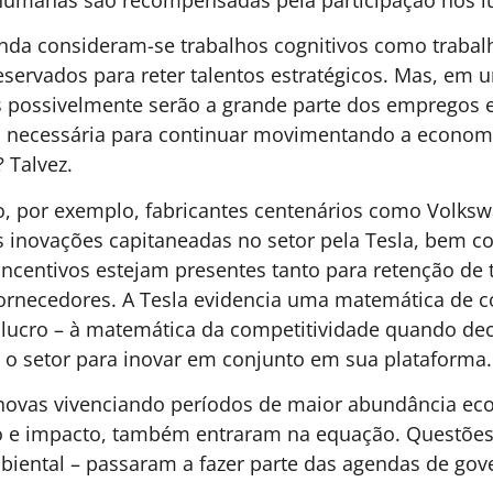
ARQUITETURA DE TRABALHO
A
O que estamos fazendo para
C
garantir trabalho digno às
b
pessoas com deficiência e
s
avançar nos ODSs da agenda
P
2030?
m
s
Trinta e cinco anos após a criação da Lei de
um
e
Cotas, a inclusão de pessoas com deficiência
s
a
no mercado de trabalho continua sendo
d
medida principalmente pelo número de
p
contratações. O desafio agora é outro: garantir
m
m
experiências de trabalho dignas, acessíveis e
p
capazes de promover desenvolvimento,
ar
d
pertencimento e crescimento profissional.
n
Carolina Ignarra - CEO
5 MINUTOS MIN DE LEITURA
d
da Talento Incluir
DE
RA