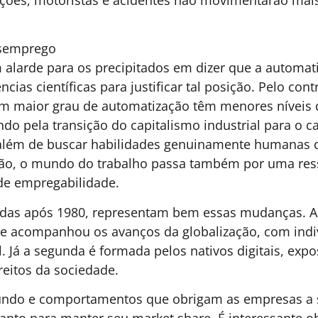
l ir além. A tecnologia, que usa peças acessíveis e di
 digitais com os jatos de ar, pode vir a liberar aroma
o usuário.