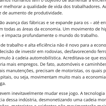
como o metaverso, são uma tendência que busca integ
ade de pertencimento e criação de cultura dos seres 
y Hub, o professor de eletrônica e nanoengenharia da
a que, além da visão, os hologramas poderão agreg
s: o tato. A partir dos estudos de tecnologias de dete
dores criaram um sistema de hologramas que usa um
 sensação de toque a partir de jatos de ar. Sem a nece
ais natural.
o tempo esse sistema pode evoluir e permitir que a
e um colega – que está fisicamente do outro lado do
o (e sem precisar de álcool em gel!). Ao abrir mão d
lidade virtual é baseada em dispositivos “vestíveis”)
ia de feedback tátil para o usuário.