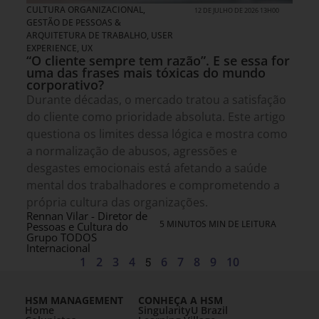
CULTURA ORGANIZACIONAL
,
12 DE JULHO DE 2026 13H00
GESTÃO DE PESSOAS &
ARQUITETURA DE TRABALHO
,
USER
EXPERIENCE, UX
“O cliente sempre tem razão”. E se essa for
uma das frases mais tóxicas do mundo
corporativo?
Durante décadas, o mercado tratou a satisfação
do cliente como prioridade absoluta. Este artigo
questiona os limites dessa lógica e mostra como
a normalização de abusos, agressões e
desgastes emocionais está afetando a saúde
mental dos trabalhadores e comprometendo a
própria cultura das organizações.
Rennan Vilar - Diretor de
5 MINUTOS MIN DE LEITURA
Pessoas e Cultura do
Grupo TODOS
Internacional
1
2
3
4
5
6
7
8
9
10
HSM MANAGEMENT
CONHEÇA A HSM
Home
SingularityU Brazil