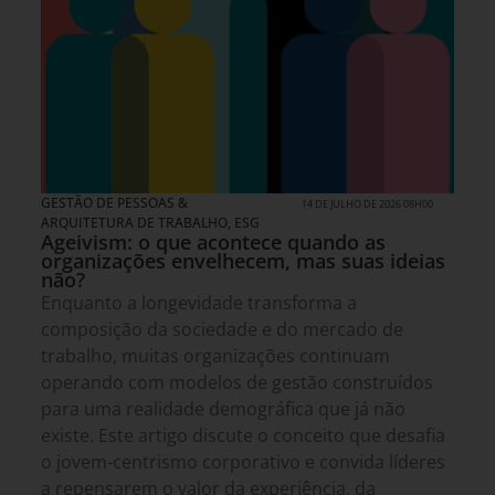
GESTÃO DE PESSOAS &
14 DE JULHO DE 2026 08H00
ARQUITETURA DE TRABALHO
,
ESG
Ageivism: o que acontece quando as
organizações envelhecem, mas suas ideias
não?
Enquanto a longevidade transforma a
composição da sociedade e do mercado de
trabalho, muitas organizações continuam
operando com modelos de gestão construídos
para uma realidade demográfica que já não
existe. Este artigo discute o conceito que desafia
o jovem-centrismo corporativo e convida líderes
a repensarem o valor da experiência, da