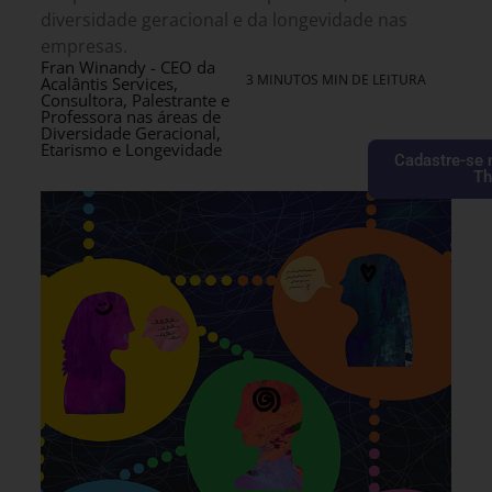
diversidade geracional e da longevidade nas
empresas.
Fran Winandy - CEO da
3 MINUTOS MIN DE LEITURA
Acalântis Services,
Consultora, Palestrante e
Professora nas áreas de
Diversidade Geracional,
Etarismo e Longevidade
Cadastre-se 
Th