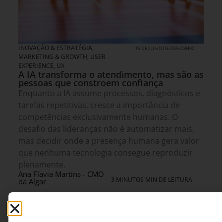
INOVAÇÃO & ESTRATÉGIA
,
15 DE JULHO DE 2026 08H00
MARKETING & GROWTH
,
USER
EXPERIENCE, UX
A IA transforma o atendimento, mas são as
pessoas que constroem confiança
Enquanto a IA assume processos, diagnósticos e
tarefas repetitivas, cresce a importância de
competências exclusivamente humanas. O
desafio das lideranças não é automatizar mais,
mas decidir onde a presença humana gera valor
que nenhuma tecnologia consegue reproduzir
plenamente.
Ana Flavia Martins - CMO
3 MINUTOS MIN DE LEITURA
da Algar