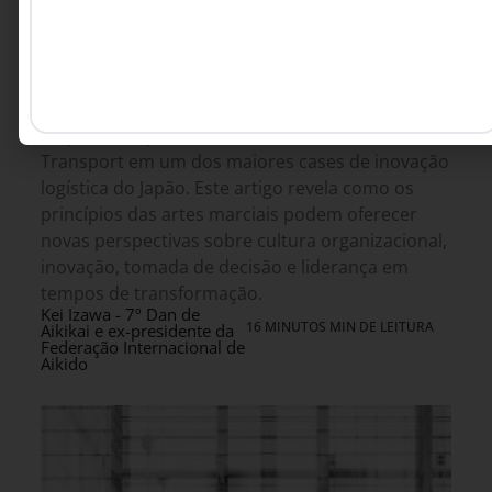
ESTRATÉGIA
A energia invisível da liderança – revelando
a verdadeira natureza do “Ki” irradiado por
Masao Ogura, da Yamato Transport
Da criação do Takkyubin à reinvenção da logística
japonesa, a história de Masao Ogura,
responsável por transformar a Yamato
Transport em um dos maiores cases de inovação
logística do Japão. Este artigo revela como os
princípios das artes marciais podem oferecer
novas perspectivas sobre cultura organizacional,
inovação, tomada de decisão e liderança em
tempos de transformação.
Kei Izawa - 7º Dan de
16 MINUTOS MIN DE LEITURA
Aikikai e ex-presidente da
Federação Internacional de
Aikido