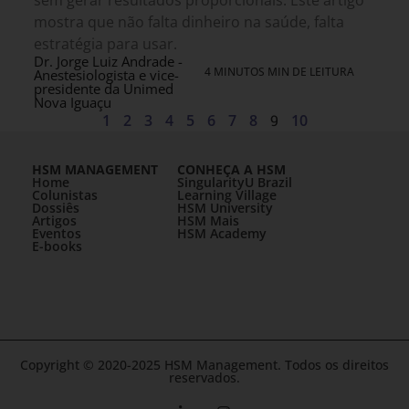
sem gerar resultados proporcionais. Este artigo
mostra que não falta dinheiro na saúde, falta
estratégia para usar.
Dr. Jorge Luiz Andrade -
4 MINUTOS MIN DE LEITURA
Anestesiologista e vice-
presidente da Unimed
Nova Iguaçu
1
2
3
4
5
6
7
8
9
10
HSM MANAGEMENT
CONHEÇA A HSM
Home
SingularityU Brazil
Colunistas
Learning Village
Dossiês
HSM University
Artigos
HSM Mais
Eventos
HSM Academy
E-books
Copyright © 2020-2025 HSM Management. Todos os direitos
reservados.