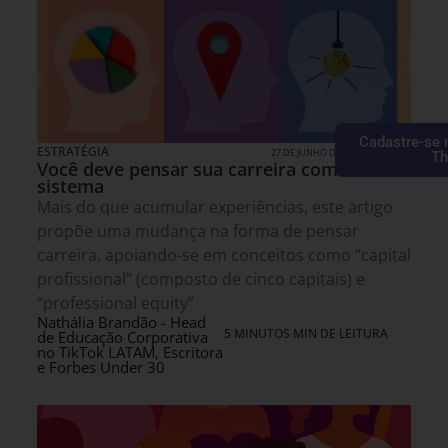
Cadastre-se 
ESTRATÉGIA
27 DE JUNHO DE 2026 15H00
Th
Você deve pensar sua carreira como um
sistema
Mais do que acumular experiências, este artigo
propõe uma mudança na forma de pensar
carreira, apoiando-se em conceitos como “capital
profissional” (composto de cinco capitais) e
“professional equity”
Nathália Brandão - Head
5 MINUTOS MIN DE LEITURA
de Educação Corporativa
no TikTok LATAM, Escritora
e Forbes Under 30