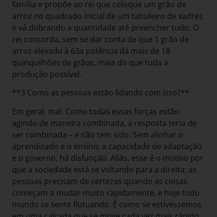
família e propõe ao rei que coloque um grão de
arroz no quadrado inicial de um tabuleiro de xadrez
e vá dobrando a quantidade até preencher tudo. O
rei concorda, sem se dar conta de que 1 grão de
arroz elevado à 63a potência dá mais de 18
quinquilhões de grãos, mais do que toda a
produção possível.
**3 Como as pessoas estão lidando com isso?**
Em geral, mal. Como todas essas forças estão
agindo de maneira combinada, a resposta teria de
ser combinada – e não tem sido. Sem alinhar o
aprendizado e o ensino, a capacidade de adaptação
e o governo, há disfunção. Aliás, esse é o motivo por
que a sociedade está se voltando para a direita: as
pessoas precisam de certezas quando as coisas
começam a mudar muito rapidamente, e hoje todo
mundo se sente flutuando. É como se estivéssemos
em uma calçada que se move cada vez mais rápido