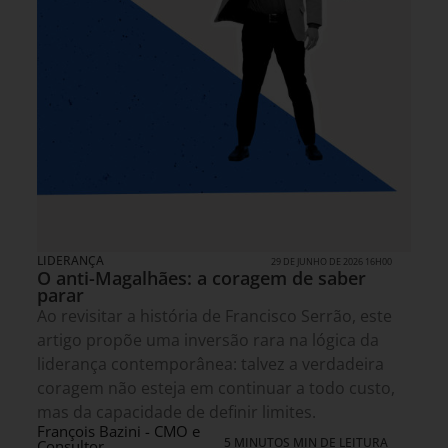
LIDERANÇA
29 DE JUNHO DE 2026 16H00
O anti-Magalhães: a coragem de saber
parar
Ao revisitar a história de Francisco Serrão, este
artigo propõe uma inversão rara na lógica da
liderança contemporânea: talvez a verdadeira
coragem não esteja em continuar a todo custo,
mas da capacidade de definir limites.
François Bazini - CMO e
5 MINUTOS MIN DE LEITURA
Consultor