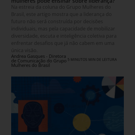
mulheres pode ensinar sobre liderança?
Na estreia da coluna do Grupo Mulheres do
Brasil, este artigo mostra que a liderança do
futuro não será construída por decisões
individuais, mas pela capacidade de mobilizar
diversidade, escuta e inteligência coletiva para
enfrentar desafios que já não cabem em uma
única visão.
Andrea Gasques - Diretora
5 MINUTOS MIN DE LEITURA
de Comunicação do Grupo
Mulheres do Brasil