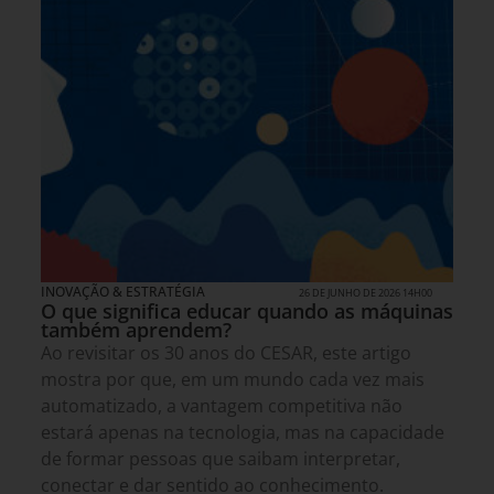
INOVAÇÃO & ESTRATÉGIA
26 DE JUNHO DE 2026 14H00
O que significa educar quando as máquinas
também aprendem?
Ao revisitar os 30 anos do CESAR, este artigo
mostra por que, em um mundo cada vez mais
automatizado, a vantagem competitiva não
estará apenas na tecnologia, mas na capacidade
de formar pessoas que saibam interpretar,
conectar e dar sentido ao conhecimento.