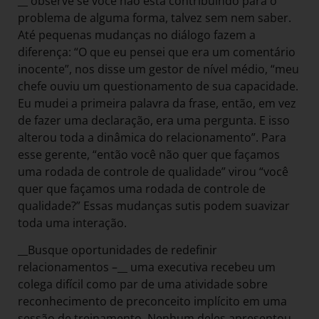
__ observe se você não está contribuindo para o
problema de alguma forma, talvez sem nem saber.
Até pequenas mudanças no diálogo fazem a
diferença: “O que eu pensei que era um comentário
inocente”, nos disse um gestor de nível médio, “meu
chefe ouviu um questionamento de sua capacidade.
Eu mudei a primeira palavra da frase, então, em vez
de fazer uma declaração, era uma pergunta. E isso
alterou toda a dinâmica do relacionamento”. Para
esse gerente, “então você não quer que façamos
uma rodada de controle de qualidade” virou “você
quer que façamos uma rodada de controle de
qualidade?” Essas mudanças sutis podem suavizar
toda uma interação.
__Busque oportunidades de redefinir
relacionamentos –__ uma executiva recebeu um
colega difícil como par de uma atividade sobre
reconhecimento de preconceito implícito em uma
sessão de treinamento. Nenhum deles apresentou