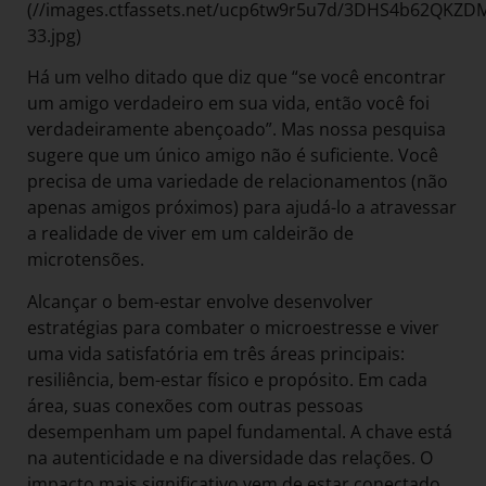
(//images.ctfassets.net/ucp6tw9r5u7d/3DHS4b62QKZ
33.jpg)
Há um velho ditado que diz que “se você encontrar
um amigo verdadeiro em sua vida, então você foi
verdadeiramente abençoado”. Mas nossa pesquisa
sugere que um único amigo não é suficiente. Você
precisa de uma variedade de relacionamentos (não
apenas amigos próximos) para ajudá-lo a atravessar
a realidade de viver em um caldeirão de
microtensões.
Alcançar o bem-estar envolve desenvolver
estratégias para combater o microestresse e viver
uma vida satisfatória em três áreas principais:
resiliência, bem-estar físico e propósito. Em cada
área, suas conexões com outras pessoas
desempenham um papel fundamental. A chave está
na autenticidade e na diversidade das relações. O
impacto mais significativo vem de estar conectado