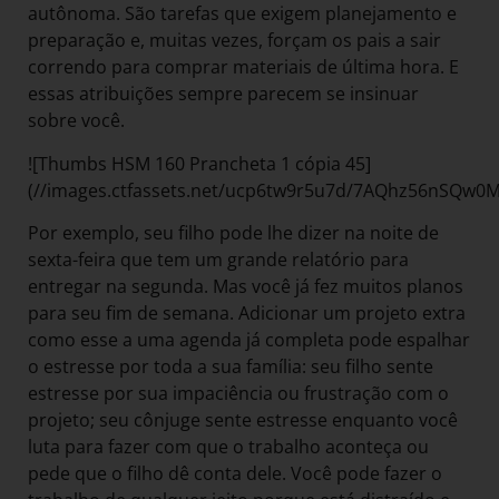
autônoma. São tarefas que exigem planejamento e
preparação e, muitas vezes, forçam os pais a sair
correndo para comprar materiais de última hora. E
essas atribuições sempre parecem se insinuar
sobre você.
![Thumbs HSM 160 Prancheta 1 cópia 45]
(//images.ctfassets.net/ucp6tw9r5u7d/7AQhz56nSQw
Por exemplo, seu filho pode lhe dizer na noite de
sexta-feira que tem um grande relatório para
entregar na segunda. Mas você já fez muitos planos
para seu fim de semana. Adicionar um projeto extra
como esse a uma agenda já completa pode espalhar
o estresse por toda a sua família: seu filho sente
estresse por sua impaciência ou frustração com o
projeto; seu cônjuge sente estresse enquanto você
luta para fazer com que o trabalho aconteça ou
pede que o filho dê conta dele. Você pode fazer o