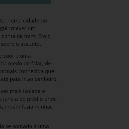
sta, numa cidade do
seguir mexer um
a conta de mim. Era o
 sobre o assunto.
de suor e uma
ha medo de falar, de
por mais conhecida que
té para ir ao banheiro.
vez mais isolada e
a janela do prédio onde
e também fazia minhas
via se somado a uma