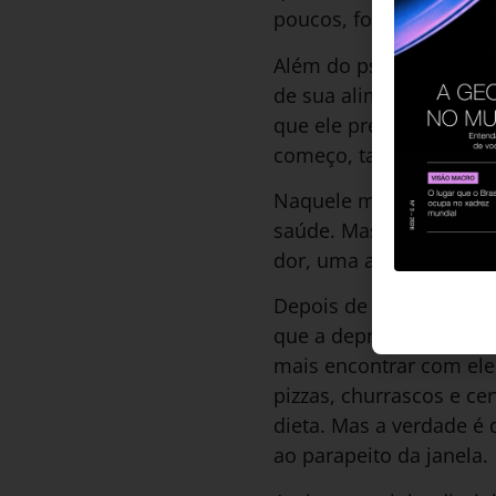
poucos, fomos ajustand
Além do psiquiatra, com
de sua alimentação co
que ele precisa e, se p
começo, também tomei rem
Naquele momento, minh
saúde. Mas talvez eu s
dor, uma angústia e uma
Depois de um ano, pare
que a depressão era u
mais encontrar com ele
pizzas, churrascos e ce
dieta. Mas a verdade é
ao parapeito da janela.