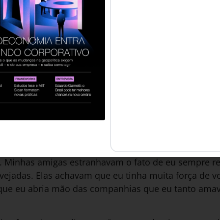
o a medicação e, devagarzinho, o ânimo começou a 
ecei a fazer terapia. E me lembro de três dicas da m
mo quem cuida da alimentação de um bebê. Ouça seu
uder, prepare sua própria comida”. A segunda dica fo
édio para isso. E a terceira: voltar a praticar ativi
a terapeuta estava me apresentando os pilares fu
ó tenha conseguido enxergar isso aos 17 anos pelo fa
 tristeza muito profundas. Foi por isso que levei aqu
i de tomar os remédios e fui voltando a ser a Mari d
m monstro que ainda me rondava. E sabia também qu
. Minhas amigas estranhavam o fato de eu sempre re
rvejadas. Elas achavam que eu tinha muita força de 
 que eu abria mão das companhias que eu tanto amav