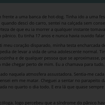
m frente a uma banca de hot-dog. Tinha ido a uma fe
e, quando desci do carro, sentei na calçada sem con
rteza de que eu ia morrer a qualquer instante tomav
pânico. Eu tinha 17 anos e nunca havia ouvido falar
nti meu coração disparado, minha testa encharcada 
edia de levar a vida de uma adolescente normal. Tin
r sozinha e de qualquer pessoa que se aproximasse, 
a mãe chegar perto de mim. Eu a chamava para tudo, a
ado naquela atmosfera assustadora. Sentia-me cada 
pensei em me matar. Cheguei a sentar no parapeito d
cada no quarto o dia todo. E era lá que quase sempr
cóloga, logo percebeu que a síndrome do pânico ha