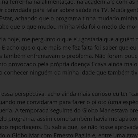
lina ferrenha na alimentação, na academia e com as
er convidada para falar sobre saúde na TV. Muita ge
Estar, achando que o programa tinha mudado minha 
sabe que o que mudou minha vida foi o medo de morr
ia hoje, me pergunto o que eu gostaria que alguém t
E acho que o que mais me fez falta foi saber que eu
es também enfrentavam o problema. Não foram pouc
to provocado pela própria doença ficava ainda maior
ão conhecer ninguém da minha idade que também tiv
essa perspectiva, acho ainda mais curioso eu ter “ca
uando me convidaram para fazer o piloto (uma espéc
ueria. A temporada seguinte do Globo Mar estava pre
elo programa, assim como também havia me apaixona
ndo reportagens. Eu sabia que, se não fosse aprovad
o o Globo Mar com Ernesto Paglia e, entre uma grava