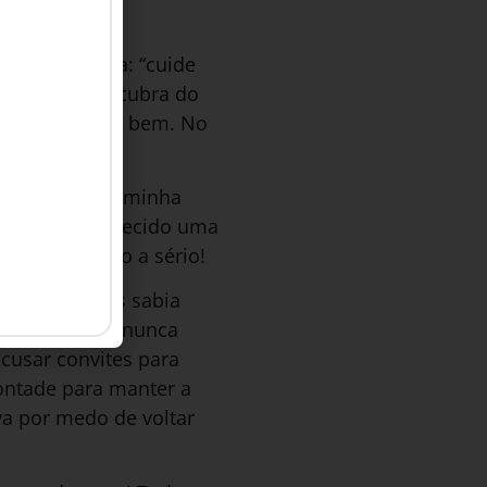
reaparecer.
inha terapeuta: “cuide
 corpo e descubra do
i tentar dormir bem. No
dades físicas.
ndamentais da minha
to de ter conhecido uma
ilo tudo muito a sério!
e sempre. Mas sabia
e não queria nunca
cusar convites para
vontade para manter a
a por medo de voltar