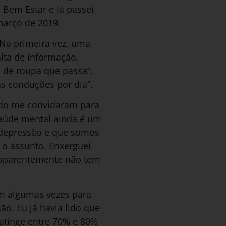
Bem Estar e lá passei
março de 2019.
Na primeira vez, uma
lta de informação.
 de roupa que passa”,
as conduções por dia”.
ando me convidaram para
saúde mental ainda é um
m depressão e que somos
 o assunto. Enxerguei
 aparentemente não tem
im algumas vezes para
o. Eu já havia lido que
 atinge entre 70% e 80%