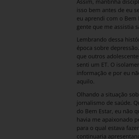
Assim, mantinha discip
isso bem antes de eu s
eu aprendi com o Bem 
gente que me assistia 
Lembrando dessa histór
época sobre depressão. 
que outros adolescent
senti um ET. O isolamen
informação e por eu n
aquilo.
Olhando a situação sob 
jornalismo de saúde. Q
do Bem Estar, eu não q
havia me apaixonado p
para o qual estava faze
continuaria apresentand