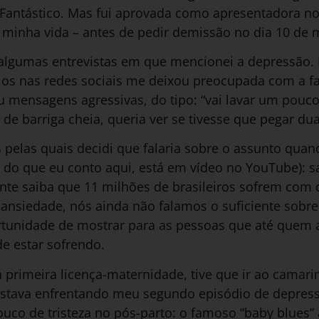
Fantástico. Mas fui aprovada como apresentadora no 
 minha vida – antes de pedir demissão no dia 10 de 
algumas entrevistas em que mencionei a depressão. 
os nas redes sociais me deixou preocupada com a fa
mensagens agressivas, do tipo: “vai lavar um pouco
de barriga cheia, queria ver se tivesse que pegar du
s pelas quais decidi que falaria sobre o assunto qu
e do que eu conto aqui, está em vídeo no YouTube): 
ente saiba que 11 milhões de brasileiros sofrem co
nsiedade, nós ainda não falamos o suficiente sobre
tunidade de mostrar para as pessoas que até quem
 estar sofrendo.
 primeira licença-maternidade, tive que ir ao camar
stava enfrentando meu segundo episódio de depressã
uco de tristeza no pós-parto: o famoso “baby blues”