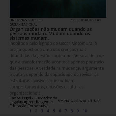
LIDERANÇA
,
CULTURA
28 DE JULHO DE 2026 08H00
ORGANIZACIONAL
Organizações não mudam quando as
pessoas mudam. Mudam quando os
sistemas mudam.
Inspirado pelo legado de Oscar Motomura, o
artigo questiona uma das crenças mais
difundidas da gestão contemporânea: a ideia de
que a transformação acontece apenas por meio
das pessoas. A verdadeira mudança, argumenta
o autor, depende da capacidade de revisar as
estruturas invisíveis que moldam
comportamentos, decisões e culturas
organizacionais.
Carlos Legal - Fundador da
5 MINUTOS MIN DE LEITURA
Legalas Aprendizagem e
Educação Corporativa
1
2
3
4
5
6
7
8
9
10