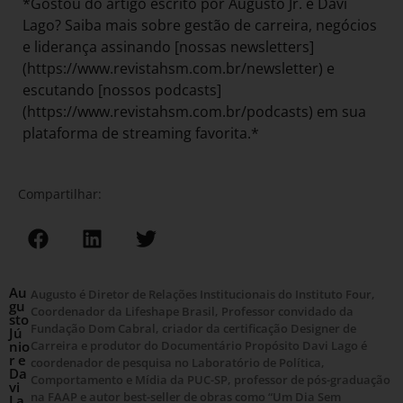
*Gostou do artigo escrito por Augusto Jr. e Davi
Lago? Saiba mais sobre gestão de carreira, negócios
e liderança assinando [nossas newsletters]
(https://www.revistahsm.com.br/newsletter) e
escutando [nossos podcasts]
(https://www.revistahsm.com.br/podcasts) em sua
plataforma de streaming favorita.*
Compartilhar:
Au
Augusto é Diretor de Relações Institucionais do Instituto Four,
gu
Coordenador da Lifeshape Brasil, Professor convidado da
sto
Fundação Dom Cabral, criador da certificação Designer de
Jú
nio
Carreira e produtor do Documentário Propósito Davi Lago é
r e
coordenador de pesquisa no Laboratório de Política,
Da
Comportamento e Mídia da PUC-SP, professor de pós-graduação
vi
na FAAP e autor best-seller de obras como “Um Dia Sem
La