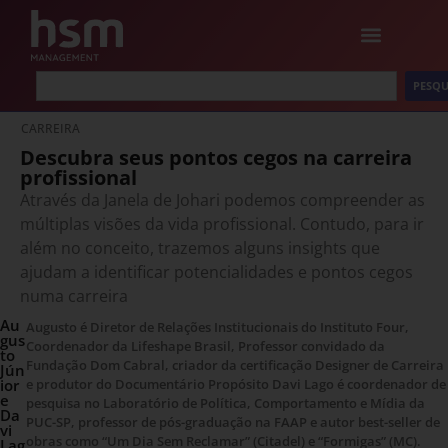
PESQU
CARREIRA
Descubra seus pontos cegos na carreira
profissional
Através da Janela de Johari podemos compreender as
múltiplas visões da vida profissional. Contudo, para ir
além no conceito, trazemos alguns insights que
ajudam a identificar potencialidades e pontos cegos
numa carreira
Au
Augusto é Diretor de Relações Institucionais do Instituto Four,
gus
Coordenador da Lifeshape Brasil, Professor convidado da
to
Fundação Dom Cabral, criador da certificação Designer de Carreira
Jún
ior
e produtor do Documentário Propósito Davi Lago é coordenador de
e
pesquisa no Laboratório de Política, Comportamento e Mídia da
Da
PUC-SP, professor de pós-graduação na FAAP e autor best-seller de
vi
obras como “Um Dia Sem Reclamar” (Citadel) e “Formigas” (MC).
Lag