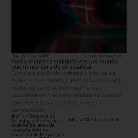
BEM-ESTAR & SAÚDE
6 DE JULHO DE 2026 09H00
Como manter a sanidade em um mundo
que nunca para de se atualizar
Com a aceleração da inteligência artificial e a
explosão de conteúdo, a liderança passa a exigir
menos consumo de informação e mais
capacidade de interpretar tendências, conectar
contextos e tomar decisões em meio à
complexidade.
Ale Fu - Executiva de
6 MINUTOS MIN DE LEITURA
Tecnologia, Professora,
Palestrante, além de
coordenadora da
Comissão de Estratégia e