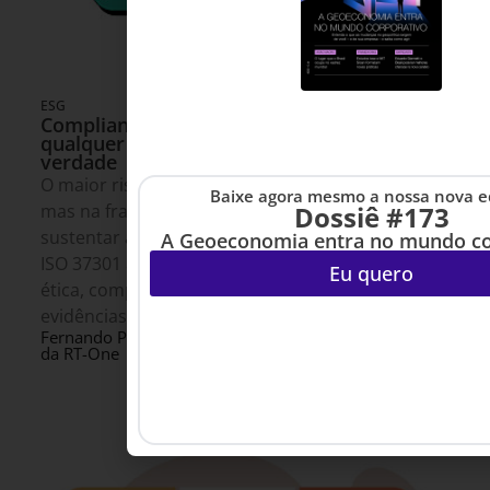
ESG
5 DE JULHO DE 2026 14H00
Compliance não é burocracia, é a base de
qualquer compromisso ESG que vale de
verdade
O maior risco do ESG não está no “E” nem no “S”,
Baixe agora mesmo a nossa nova e
Dossiê #173
mas na fragilidade da governança que deveria
sustentar ambos. Este artigo mostra como a NBR
A Geoeconomia entra no mundo co
ISO 37301 ajuda organizações a transformar
Eu quero
ética, compliance e gestão de riscos em
evidências concretas de maturidade ESG.
Fernando Palamone - CEO
3 MINUTOS MIN DE LEITURA
da RT-One