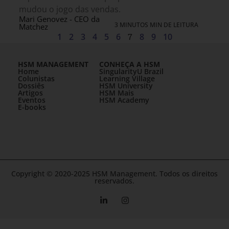
mudou o jogo das vendas.
Mari Genovez - CEO da
3 MINUTOS MIN DE LEITURA
Matchez
1
2
3
4
5
6
7
8
9
10
HSM MANAGEMENT
CONHEÇA A HSM
Home
SingularityU Brazil
Colunistas
Learning Village
Dossiês
HSM University
Artigos
HSM Mais
Eventos
HSM Academy
E-books
Copyright © 2020-2025 HSM Management. Todos os direitos
reservados.