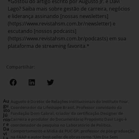
*Gostou do artigo escrito por Augusto Jr. e Davi
Lago? Saiba mais sobre gestão de carreira, negócios
e liderança assinando [nossas newsletters]
(https://www.revistahsm.com.br/newsletter) e
escutando [nossos podcasts]
(https://www.revistahsm.com.br/podcasts) em sua
plataforma de streaming favorita.*
Compartilhar:
Au
Augusto é Diretor de Relações Institucionais do Instituto Four,
gu
Coordenador da Lifeshape Brasil, Professor convidado da
sto
Fundação Dom Cabral, criador da certificação Designer de
Jú
nio
Carreira e produtor do Documentário Propósito Davi Lago é
r e
coordenador de pesquisa no Laboratório de Política,
Da
Comportamento e Mídia da PUC-SP, professor de pós-graduação
vi
na FAAP e autor best-seller de obras como “Um Dia Sem
La