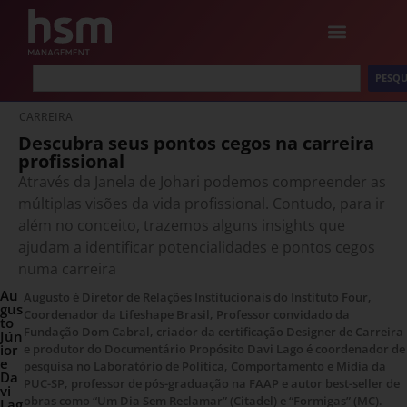
PESQU
CARREIRA
Descubra seus pontos cegos na carreira
profissional
Através da Janela de Johari podemos compreender as
múltiplas visões da vida profissional. Contudo, para ir
além no conceito, trazemos alguns insights que
ajudam a identificar potencialidades e pontos cegos
numa carreira
Au
Augusto é Diretor de Relações Institucionais do Instituto Four,
gus
Coordenador da Lifeshape Brasil, Professor convidado da
to
Fundação Dom Cabral, criador da certificação Designer de Carreira
Jún
ior
e produtor do Documentário Propósito Davi Lago é coordenador de
e
pesquisa no Laboratório de Política, Comportamento e Mídia da
Da
PUC-SP, professor de pós-graduação na FAAP e autor best-seller de
vi
obras como “Um Dia Sem Reclamar” (Citadel) e “Formigas” (MC).
Lag