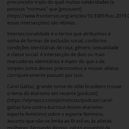
preconceito triplo do qual muitas celebridades (e
pessoas “normais” que [possuem]
(https://www.frontiersin.org/articles/10.3389/fsoc.2019.0
essas intersecções) são vítimas.
Interseccionalidade é o termo que atribuímos à
soma de formas de exclusão social, conforme
condições identitárias de raça, gênero, sexualidade
e classe social. A intersecção de dois ou mais
marcadores identitários é maior do que a da
simples soma desses preconceitos e nossas atletas
corriqueiramente passam por isso.
Carol Gattaz, grande nome do vôlei brasileiro trouxe
o tema do etarismo em recente [podcast]
(https://olympics.com/pt/noticias/podcast-carol-
gattaz-luta-contra-burnout-lesoes-etarismo-
esporte-feminino) sobre o esporte feminino,
assunto que não se limita ao Brasil ou às atletas
mulheres: Fernando Alonso, piloto espanhol de