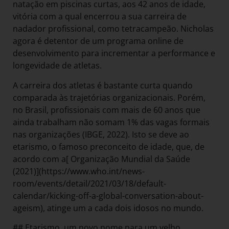
natação em piscinas curtas, aos 42 anos de idade,
vitória com a qual encerrou a sua carreira de
nadador profissional, como tetracampeão. Nicholas
agora é detentor de um programa online de
desenvolvimento para incrementar a performance e
longevidade de atletas.
A carreira dos atletas é bastante curta quando
comparada às trajetórias organizacionais. Porém,
no Brasil, profissionais com mais de 60 anos que
ainda trabalham não somam 1% das vagas formais
nas organizações (IBGE, 2022). Isto se deve ao
etarismo, o famoso preconceito de idade, que, de
acordo com a[ Organização Mundial da Saúde
(2021)](https://www.who.int/news-
room/events/detail/2021/03/18/default-
calendar/kicking-off-a-global-conversation-about-
ageism), atinge um a cada dois idosos no mundo.
## Etarismo, um novo nome para um velho