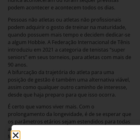
nunca aconteceram ou foram sequer previstas
podem acontecer e acontecem todos os dias.
Pessoas não atletas ou atletas não profissionais
podem adquirir o gosto de treinar na maturidade,
quando possuem mais tempo e decidem dedicar-se
a algum Hobbie. A Federação Internacional de Tênis
introduziu em 2021 a categoria de tenistas “super
seniors” em seus torneios, para atletas com mais de
90 anos.
A bifurcação da trajetória do atleta para uma
posição de gestão é também uma alternativa viável,
assim como qualquer outro caminho de interesse,
desde que haja preparo para que isso ocorra.
É certo que vamos viver mais. Com o
prolongamento da longevidade, é de se esperar que
os parâmetros etários sejam estendidos para todas
as atividades, incluindo profissionais e esportivas.
Maiores cuidados com a saúde contribuem para