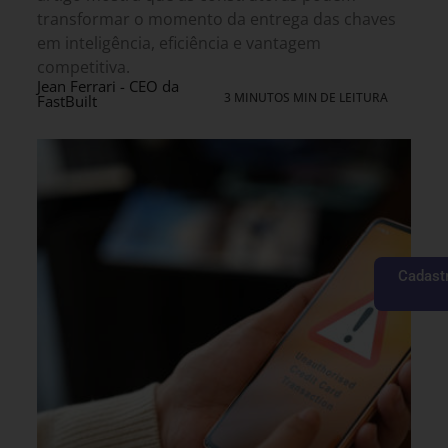
transformar o momento da entrega das chaves
em inteligência, eficiência e vantagem
competitiva.
Jean Ferrari - CEO da
3 MINUTOS MIN DE LEITURA
FastBuilt
Cadastr