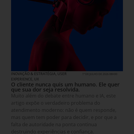
INOVAÇÃO & ESTRATÉGIA
,
USER
1º DE JULHO DE 2026 08H00
EXPERIENCE, UX
O cliente nunca quis um humano. Ele quer
que sua dor seja resolvida.
Muito além do debate entre humano e IA, este
artigo expõe o verdadeiro problema do
atendimento moderno: não é quem responde,
mas quem tem poder para decidir, e por que a
falta de autoridade na ponta continua
destruindo experiências e confiança.