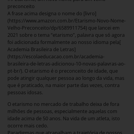
preconceito
A frase acima designa o nome do [livro]
(https://www.amazon.com.br/Etarismo-Novo-Nome-
Velho-Preconceito/dp/6589911754) que lancei em
2021 sobre o tema “etarismo”, palavra que só agora
foi adicionada formalmente ao nosso idioma pela[
Academia Brasileira de Letras]
(https://escolaeducacao.com.br/academia-
brasileira-de-letras-adicionou-10-novas-palavras-ao-
pt-br/). O etarismo é o preconceito de idade, que
pode atingir qualquer pessoa ao longo da vida, mas
que é praticado, na maior parte das vezes, contra
pessoas idosas.
O etarismo no mercado de trabalho deixa de fora
milhões de pessoas, especialmente aquelas com
idade acima de 50 anos. Na vida de um atleta, isto
ocorre mais cedo.
Paradigmas que atrapalham a trajetória de nossos