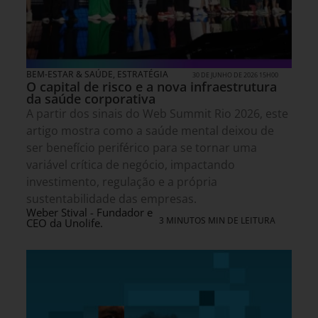
BEM-ESTAR & SAÚDE
,
ESTRATÉGIA
30 DE JUNHO DE 2026 15H00
O capital de risco e a nova infraestrutura
da saúde corporativa
A partir dos sinais do Web Summit Rio 2026, este
artigo mostra como a saúde mental deixou de
ser benefício periférico para se tornar uma
variável crítica de negócio, impactando
investimento, regulação e a própria
sustentabilidade das empresas.
Weber Stival - Fundador e
3 MINUTOS MIN DE LEITURA
CEO da Unolife.