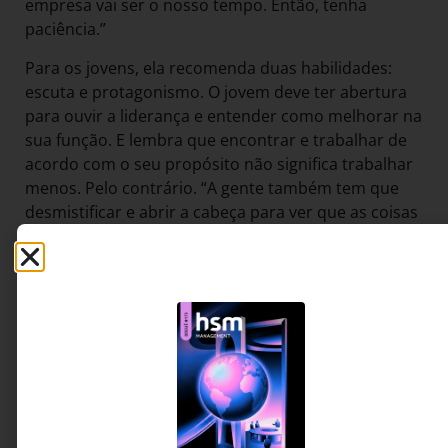
empresa vai ser o nosso tempo. Então, tenha
paciência.”
Para os jovens, ela recomenda duas habilidades:
escuta e protagonismo. O jovem deve ter abertura
para ouvir a liderança e entender como melhorar na
sua função. E lembra que encontrar e trabalhar de
acordo com o seu propósito não significa trabalhar
menos. Pelo contrário. “A gente também tem que
desmistificar e abrir a cabeça para ver que as coisas
não são tão lindas assim.”
O protagonismo surge ao se assumir as rédeas da
carreira, o que significa uma boa dose de
pensamento crítico. “Traz menos sofrimento olhar
as coisas com realismo e adotar um certo
protagonismo”, diz. “A faculdade não vai dar tudo
que você precisa, seus pais não vão dar todas as
orientações que você precisa, a sua liderança não
vai dizer exatamente tudo que você precisa