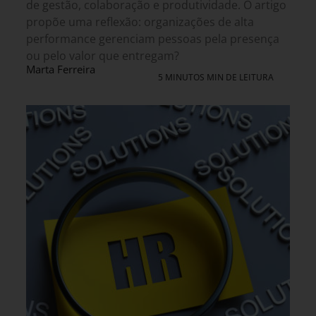
de gestão, colaboração e produtividade. O artigo
propõe uma reflexão: organizações de alta
performance gerenciam pessoas pela presença
ou pelo valor que entregam?
Marta Ferreira
5 MINUTOS MIN DE LEITURA