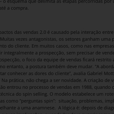
” – o esquema que delimita as etapas percorridas po
até a compra.
pactos das vendas 2.0 é causado pela interação entr
 Muitas vezes antagonistas, os setores ganham uma pa
nto do cliente. Em muitos casos, como nas empresa
r integralmente a prospecção, sem precisar de vend
ospecção, o foco da equipe de vendas ficará restrit
, no entanto, a postura também deve mudar. “A abo
tar conhecer as dores do cliente”, avalia Gabriel Mot
. Na prática, não chega a ser novidade. A criação de 
o entrou no processo de vendas em 1988, quando o 
écnica do spin selling. O modelo estabelece um rote
das como “perguntas spin”: situação, problemas, imp
elhante a uma anamnese. A lógica é: depois de diagn