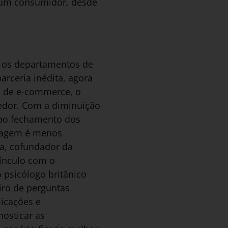
r um consumidor, desde
e os departamentos de
rceria inédita, agora
s de e-commerce, o
edor. Com a diminuição
o ao fechamento dos
rdagem é menos
ta, cofundador da
vínculo com o
psicólogo britânico
iro de perguntas
licações e
osticar as