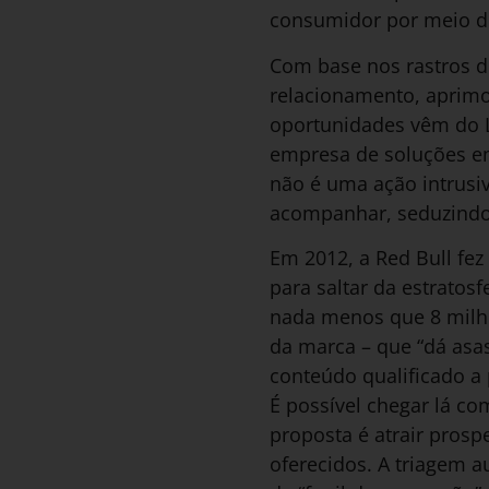
consumidor por meio de
Com base nos rastros de
relacionamento, aprimo
oportunidades vêm do Li
empresa de soluções em
não é uma ação intrusi
acompanhar, seduzindo
Em 2012, a Red Bull fez
para saltar da estratosf
nada menos que 8 milhõ
da marca – que “dá asas
conteúdo qualificado a 
É possível chegar lá co
proposta é atrair prosp
oferecidos. A triagem 