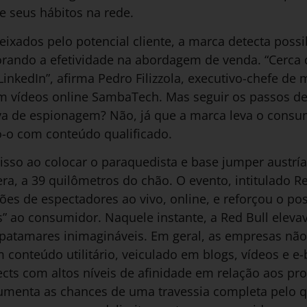
 seus hábitos na rede.
ixados pelo potencial cliente, a marca detecta possi
rando a efetividade na abordagem de venda. “Cerca
nkedIn”, afirma Pedro Filizzola, executivo-chefe de
 vídeos online SambaTech. Mas seguir os passos de
va de espionagem? Não, já que a marca leva o consum
-o com conteúdo qualificado.
 isso ao colocar o paraquedista e base jumper austrí
era, a 39 quilômetros do chão. O evento, intitulado Re
es de espectadores ao vivo, online, e reforçou o po
” ao consumidor. Naquele instante, a Red Bull eleva
patamares inimagináveis. Em geral, as empresas não 
m conteúdo utilitário, veiculado em blogs, vídeos e e
ects com altos níveis de afinidade em relação aos pr
aumenta as chances de uma travessia completa pelo 