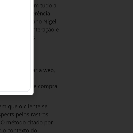
a “web 2.0” tem tudo a
e por uma ingerência
 norte-americano Nigel
esse tipo de interação e
comercial mais
s de vasculhar a web,
mento duplo e
 sua jornada de compra.
em que o cliente se
pects pelos rastros
. O método citado por
r o contexto do