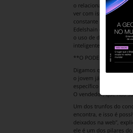
o relacionamento como 
ver com isso. A segunda
constante dos receptor
Edelshain cunhou a expr
o uso de dados online p
inteligente. E isso só 
**O PODER DA INFOR
Digamos que Rodrigo te
o jovem já optou por u
específico para a pisad
O vendedor, que não sa
Um dos trunfos do conc
encontra, e isso é poss
deixados na web”, expli
ele é um dos pilares do