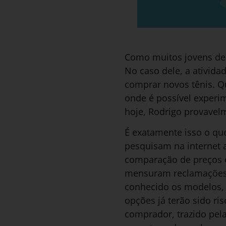
Como muitos jovens de 
No caso dele, a ativida
comprar novos tênis. Qu
onde é possível experi
hoje, Rodrigo provavel
É exatamente isso o que
pesquisam na internet a
comparação de preços e
mensuram reclamações a
conhecido os modelos, a
opções já terão sido r
comprador, trazido pel