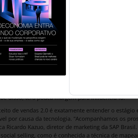
receita para a prospecção. O surgimento da chamad
 geração da internet é marcada pelas redes sociais 
es na formação dos conteúdos. Em 2006, o consultor
essão “vendas 2.0”, designando a técnica de utilizar 
ara conhecer o público e, assim, forjar um sistema 
vem crescendo.
MAÇÃO**
nha realmente ido a um ponto de venda físico. Depoi
m par de tênis de determinada marca, com amorteci
a pronada. Isto é, ele está em uma fase adiantada de
be disso, terá pouca margem para influenciá-lo.
eito de vendas 2.0 é exatamente entender o estágio 
ível por causa da tecnologia. “Acompanhamos os pros
ca Ricardo Kazuo, diretor de marketing da SAP Brasil
 social selling, como é conhecida a técnica de mapea