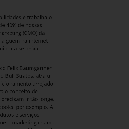
bilidades e trabalha o
 de 40% de nossas
 marketing (CMO) da
 alguém na internet
idor a se deixar
aco Felix Baumgartner
d Bull Stratos, atraiu
sicionamento arrojado
va o conceito de
precisam ir tão longe.
-books, por exemplo. A
odutos e serviços
que o marketing chama