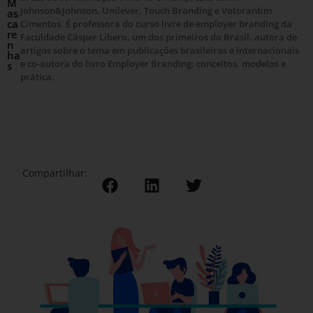
M
Johnson&Johnson, Unilever, Touch Branding e Votorantim
as
ca
Cimentos. É professora do curso livre de employer branding da
re
Faculdade Cásper Líbero, um dos primeiros do Brasil, autora de
n
artigos sobre o tema em publicações brasileiras e internacionais
ha
e co-autora do livro Employer Branding: conceitos, modelos e
s
prática.
Compartilhar: