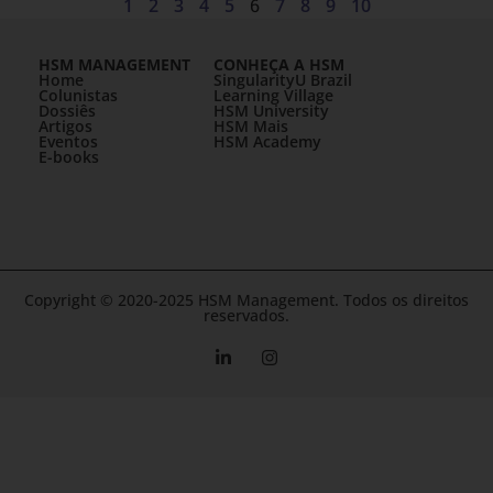
1
2
3
4
5
6
7
8
9
10
HSM MANAGEMENT
CONHEÇA A HSM
Home
SingularityU Brazil
Colunistas
Learning Village
Dossiês
HSM University
Artigos
HSM Mais
Eventos
HSM Academy
E-books
Copyright © 2020-2025 HSM Management. Todos os direitos
reservados.