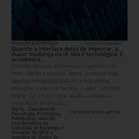
INOVAÇÃO & ESTRATÉGIA
13 DE JULHO DE 2026 08H00
Quando a interface deixa de importar: a
maior mudança da IA não é tecnológica. É
econômica.
Durante décadas, empresas competiram por
telas, cliques e atenção. Agora, à medida que
agentes inteligentes passam a interpretar
intenções e executar tarefas, o valor começa a
migrar para outro lugar: dados, contexto e
capacidade de decisão.
Ale Fu - Executiva de
7 MINUTOS MIN DE LEITURA
Tecnologia, Professora,
Palestrante, além de
coordenadora da
Comissão de Estratégia e
Inovação do IBGC e
membro do Grupo de