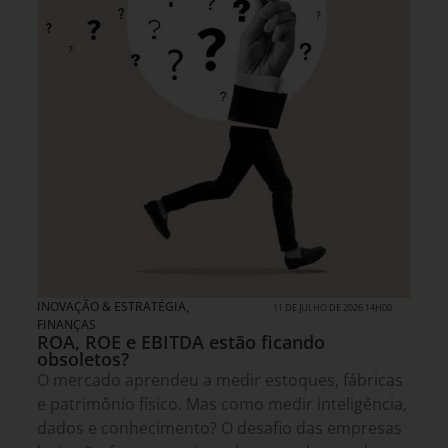
INOVAÇÃO & ESTRATÉGIA
,
11 DE JULHO DE 2026 14H00
FINANÇAS
ROA, ROE e EBITDA estão ficando
obsoletos?
O mercado aprendeu a medir estoques, fábricas
e patrimônio físico. Mas como medir inteligência,
dados e conhecimento? O desafio das empresas