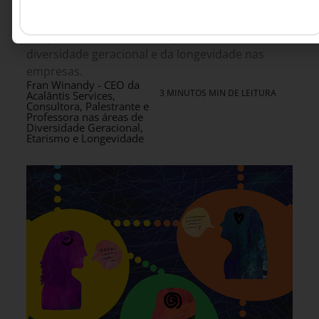
existe. Este artigo discute o conceito que desafia
o jovem-centrismo corporativo e convida líderes
a repensarem o valor da experiência, da
diversidade geracional e da longevidade nas
empresas.
Fran Winandy - CEO da
3 MINUTOS MIN DE LEITURA
Acalântis Services,
Consultora, Palestrante e
Professora nas áreas de
Diversidade Geracional,
Etarismo e Longevidade