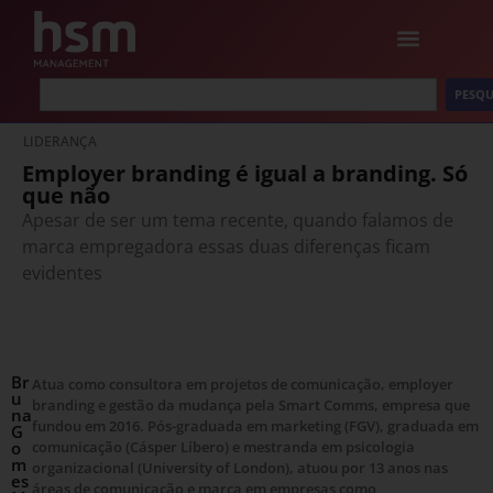
PESQU
LIDERANÇA
Employer branding é igual a branding. Só
que não
Apesar de ser um tema recente, quando falamos de
marca empregadora essas duas diferenças ficam
evidentes
Br
Atua como consultora em projetos de comunicação, employer
u
branding e gestão da mudança pela Smart Comms, empresa que
na
fundou em 2016. Pós-graduada em marketing (FGV), graduada em
G
o
comunicação (Cásper Líbero) e mestranda em psicologia
m
organizacional (University of London), atuou por 13 anos nas
es
áreas de comunicação e marca em empresas como