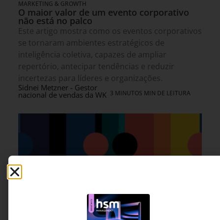
MARKETING & GROWTH
O maior valor de um evento corporativo
não está no palco
Este artigo mostra como os eventos corporativos
se tornaram ambientes estratégicos de
inteligência coletiva, capazes de ampliar
repertório, antecipar tendências e reduzir
incertezas para líderes e organizações.
Sidnei Metzner - Gestor
3 MINUTOS MIN DE LEITURA
nacional de vendas da WK