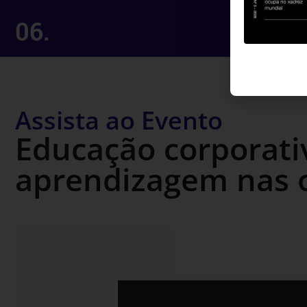
06.
Assista ao Evento
Educação corporati
aprendizagem nas 