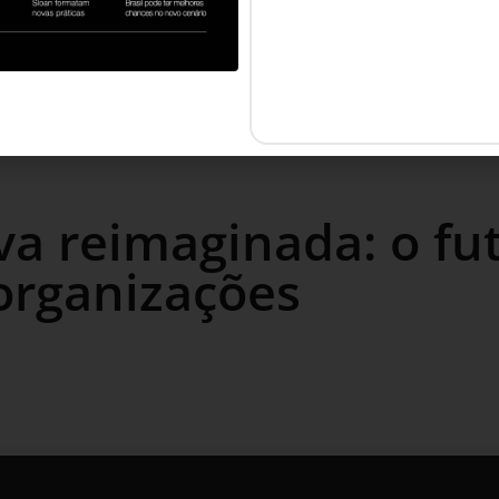
va reimaginada: o fu
organizações