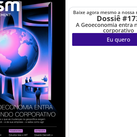
Baixe agora mesmo a nossa 
Dossiê #17
A Geoeconomia entra 
corporativo
Eu quero
o
 organizações?
esso de desenvolvimento organizacional?