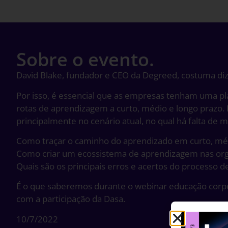
Sobre o evento.
David Blake, fundador e CEO da Degreed, costuma dize
Por isso, é essencial que as empresas tenham uma pla
rotas de aprendizagem a curto, médio e longo prazo.
principalmente no cenário atual, no qual há falta de m
Como traçar o caminho do aprendizado em curto, méd
Como criar um ecossistema de aprendizagem nas or
Quais são os principais erros e acertos do processo 
É o que saberemos durante o webinar educação corpo
com a participação da Dasa.
10/7/2022