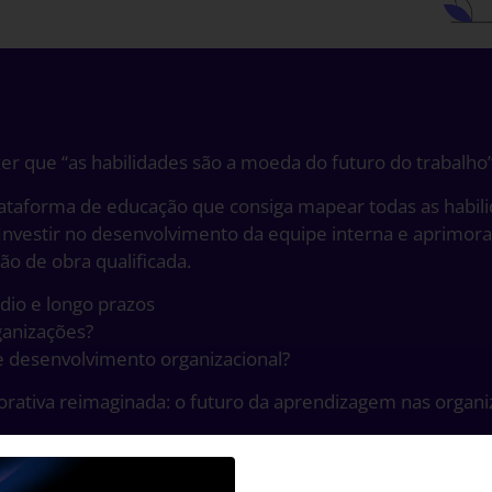
r que “as habilidades são a moeda do futuro do trabalho”
taforma de educação que consiga mapear todas as habilida
 Investir no desenvolvimento da equipe interna e aprimor
ão de obra qualificada.
io e longo prazos
ganizações?
de desenvolvimento organizacional?
rativa reimaginada: o futuro da aprendizagem nas orga