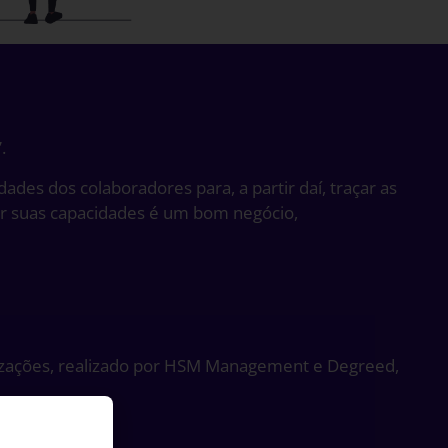
.
des dos colaboradores para, a partir daí, traçar as
ar suas capacidades é um bom negócio,
nizações, realizado por HSM Management e Degreed,