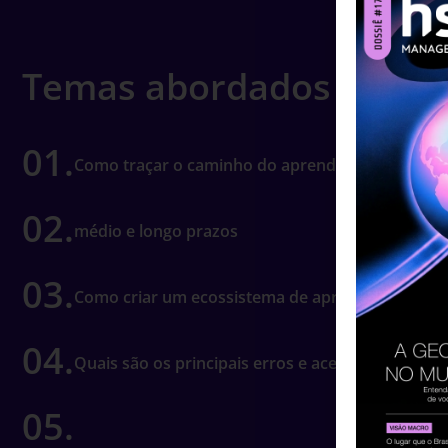
Temas abordados
01.
Como traçar o caminho do aprendizado em curt
02.
médio e longo prazos
03.
Como criar um ecossistema de aprendizagem nas
04.
Quais são os principais erros e acertos do proc
05.