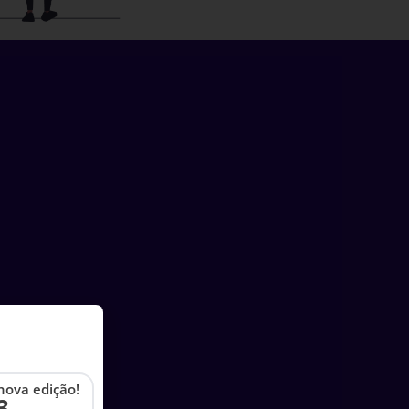
nova edição!
3