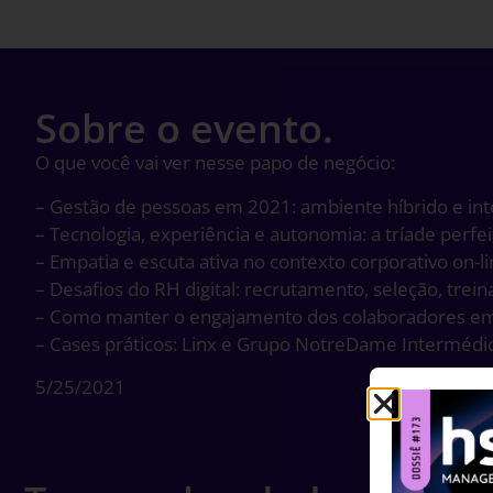
Sobre o evento.
O que você vai ver nesse papo de negócio:
– Gestão de pessoas em 2021: ambiente híbrido e int
– Tecnologia, experiência e autonomia: a tríade perfei
– Empatia e escuta ativa no contexto corporativo on-li
– Desafios do RH digital: recrutamento, seleção, tr
– Como manter o engajamento dos colaboradores em 
– Cases práticos: Linx e Grupo NotreDame Intermédic
5/25/2021