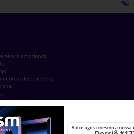
eligência emocional;
ta;
ne;
einamento e desempenho;
alta;
a.
Baixe agora mesmo a nossa 
Dossiê #17