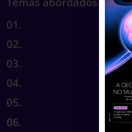
Temas abordados
01.
02.
03.
04.
05.
06.